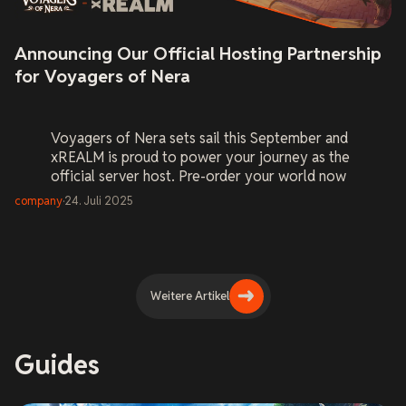
Announcing Our Official Hosting Partnership
for Voyagers of Nera
Voyagers of Nera
sets sail this September and
xREALM is proud to power your journey as the
official server host. Pre-order your world now
and be ready on Day One.
company
·
24. Juli 2025
Weitere Artikel
Guides