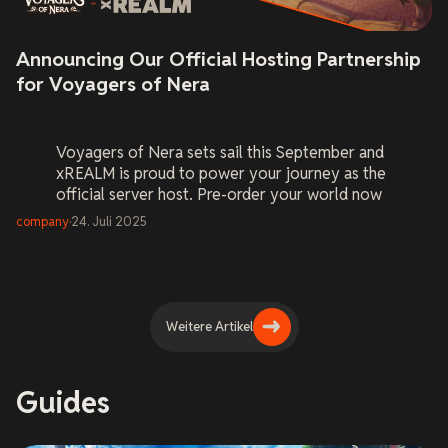
Announcing Our Official Hosting Partnership
for Voyagers of Nera
Voyagers of Nera
sets sail this September and
xREALM is proud to power your journey as the
official server host. Pre-order your world now
and be ready on Day One.
company
·
24. Juli 2025
Weitere Artikel
Guides