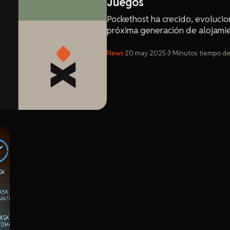
Juegos
Pockethost ha crecido, evolucio
próxima generación de alojamie
News
·
20 may 2025
·
3
Minutos
tiempo de