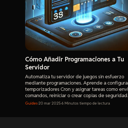
Cómo Añadir Programaciones a Tu
Servidor
Automatiza tu servidor de juegos sin esfuerzo
mediante programaciones. Aprende a configura
temporizadores Cron y asignar tareas como env
comandos, reiniciar o crear copias de seguridad
para una gestión fluida de tu servidor.
Guides
·
20 mar 2025
·
6
Minutos
tiempo de lectura