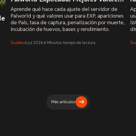
y Consejos
Aprende qué hace cada ajuste del servidor de
Ap
Palworld y qué valores usar para EXP, apariciones
us
de
de Pals, tasa de captura, penalización por muerte,
li
incubación de huevos, bases y rendimiento.
di
Guides
·
6 jul 2026
·
6
Minutos
tiempo de lectura
Gu
Más artículos