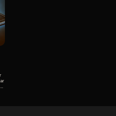
r
iar