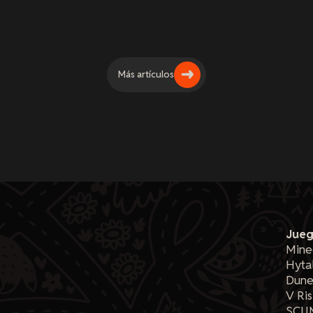
Más artículos
Jue
Mine
Hyta
Dune
V Ris
SCU