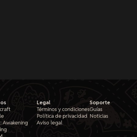
gos
Legal
Soporte
craft
Términos y condiciones
Guías
le
Política de privacidad
Noticias
: Awakening
Aviso legal
ing
M