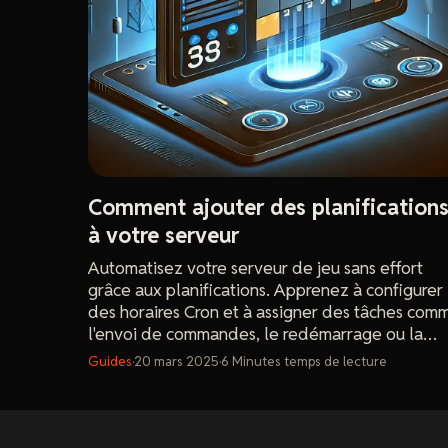
Comment ajouter des planification
à votre serveur
Automatisez votre serveur de jeu sans effort
grâce aux planifications. Apprenez à configurer
des horaires Cron et à assigner des tâches com
l'envoi de commandes, le redémarrage ou la
création de sauvegardes pour une gestion fluid
Guides
·
20 mars 2025
·
6
Minutes
temps de lecture
de votre serveur.