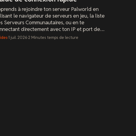
prends à rejoindre ton serveur Palworld en
ilisant le navigateur de serveurs en jeu, la liste
s Serveurs Communautaires, ou en te
nnectant directement avec ton IP et port de
rveur.
ides
·
1 juil. 2026
·
2
Minutes
temps de lecture