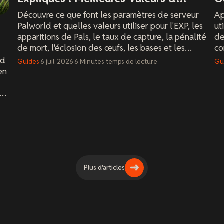
Astuces
Découvre ce que font les paramètres de serveur
Ap
Palworld et quelles valeurs utiliser pour l'EXP, les
ut
apparitions de Pals, le taux de capture, la pénalité
de
de mort, l'éclosion des œufs, les bases et les
co
performances.
se
ld
Guides
·
6 juil. 2026
·
6
Minutes
temps de lecture
Gu
en
es
Plus d'articles