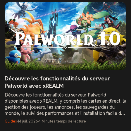
Découvre les fonctionnalités du serveur
Palworld avec xREALM
Découvre les fonctionnalités du serveur Palworld
disponibles avec xREALM, y compris les cartes en direct, la
gestion des joueurs, les annonces, les sauvegardes du
monde, le suivi des performances et l'installation facile de
mods.
Guides
·
14 juil. 2026
·
4
Minutes
temps de lecture