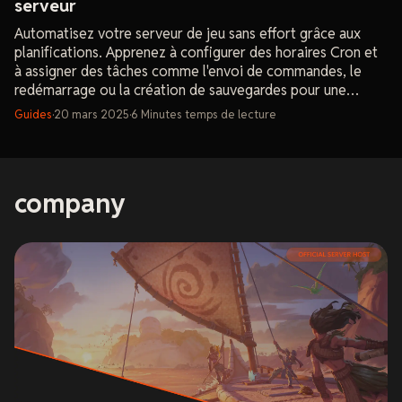
serveur
Automatisez votre serveur de jeu sans effort grâce aux
planifications. Apprenez à configurer des horaires Cron et
à assigner des tâches comme l'envoi de commandes, le
redémarrage ou la création de sauvegardes pour une
gestion fluide de votre serveur.
Guides
·
20 mars 2025
·
6
Minutes
temps de lecture
company