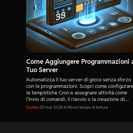
Come Aggiungere Programmazioni 
Tuo Server
Automatizza il tuo server di gioco senza sforzo
con le programmazioni. Scopri come configurar
le tempistiche Cron e assegnare attività come
l'invio di comandi, il riavvio o la creazione di
backup per una gestione del server impeccabile
Guides
·
20 mar 2025
·
6
Minuti
tempo di lettura