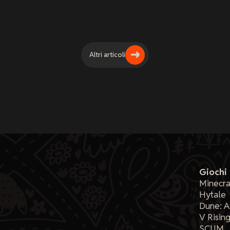
Altri articoli
Giochi
Minecra
Hytale
Dune: 
V Risin
SCUM