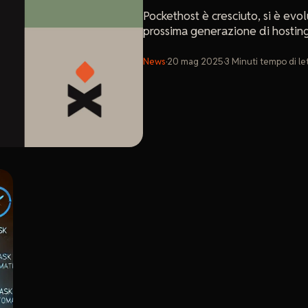
Pockethost è cresciuto, si è evol
prossima generazione di hosting
News
·
20 mag 2025
·
3
Minuti
tempo di le