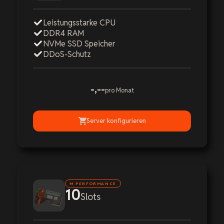
Leistungsstarke CPU
DDR4 RAM
NVMe SSD Speicher
DDoS-Schutz
-,--
pro Monat
Server konfigurieren
M PERFORMANCE
10
Slots