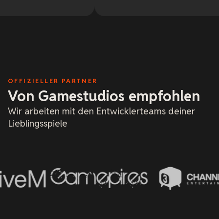
H
A
g
H
e
m
a
h
F
k
OFFIZIELLER PARTNER
x
Von Gamestudios empfohlen
u
i
Wir arbeiten mit den Entwicklerteams deiner
u
w
Lieblingsspiele