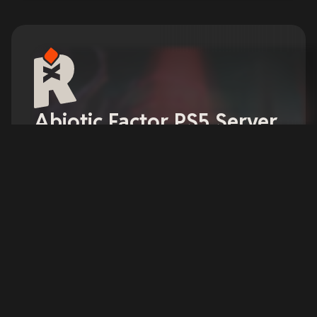
Abiotic Factor PS5 Server
Mieten
ABIOTIC FACTOR bietet den klügsten Köpfen der
Welt Zuflucht in einem weltweiten Netzwerk
geheimer Forschungslabore, die sich über alle
wissenschaftlichen Bereiche und mehrere Welten
erstrecken.
Server konfigurieren