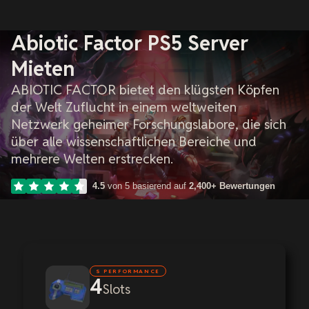
Abiotic Factor PS5 Server
Mieten
ABIOTIC FACTOR bietet den klügsten Köpfen
der Welt Zuflucht in einem weltweiten
Netzwerk geheimer Forschungslabore, die sich
über alle wissenschaftlichen Bereiche und
mehrere Welten erstrecken.
4.5
von 5 basierend auf
2,400+ Bewertungen
S PERFORMANCE
4
Slots