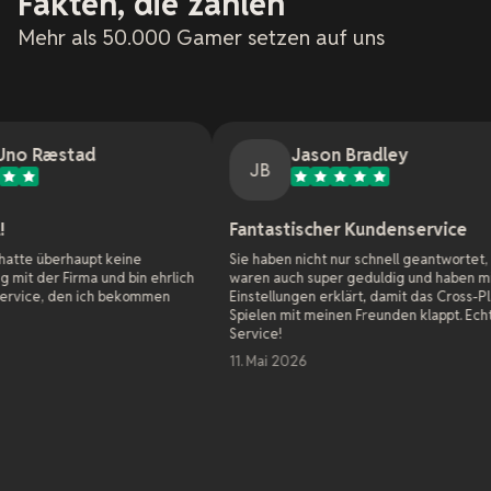
Fakten, die zählen
Mehr als 50.000 Gamer setzen auf uns
Jason Bradley
JB
Fantastischer Kundenservice
O
t keine
Sie haben nicht nur schnell geantwortet, sondern
A
und bin ehrlich
waren auch super geduldig und haben mir alle
W
ch bekommen
Einstellungen erklärt, damit das Cross-Platform-
H
Spielen mit meinen Freunden klappt. Echt toller
G
Service!
W
d
11. Mai 2026
d
k
B
H
g
M
s
A
7