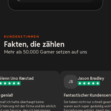
KUNDENSTIMMEN
Fakten, die zählen
Mehr als 50.000 Gamer setzen auf uns
 Ræstad
Jason Bradley
JB
Fantastischer Kundenservice
e überhaupt keine
Sie haben nicht nur schnell geantwortet, sond
der Firma und bin ehrlich
waren auch super geduldig und haben mir all
ce, den ich bekommen
Einstellungen erklärt, damit das Cross-Platfo