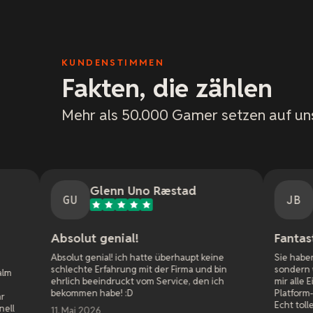
KUNDENSTIMMEN
Fakten, die zählen
Mehr als 50.000 Gamer setzen auf un
Glenn Uno Ræstad
Jason Bradley
JB
ut genial!
Fantastischer Kunde
 genial! ich hatte überhaupt keine
Sie haben nicht nur schnell
te Erfahrung mit der Firma und bin
sondern waren auch super 
 beeindruckt vom Service, den ich
mir alle Einstellungen erklär
en habe! :D
Platform-Spielen mit meinen
Echt toller Service!
 2026