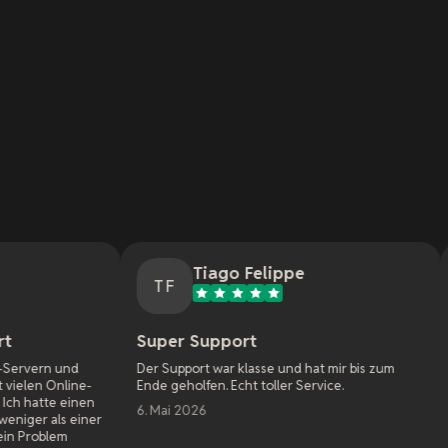
Tiago Felippe
Natha
TF
NM
Super Support
Toller Servic
Der Support war klasse und hat mir bis zum
Meine erste Erfah
Ende geholfen. Echt toller Service.
Awakening. Ich ha
Firma angefangen,
6. Mai 2026
Bugs, die kreativ
nicht machen woll