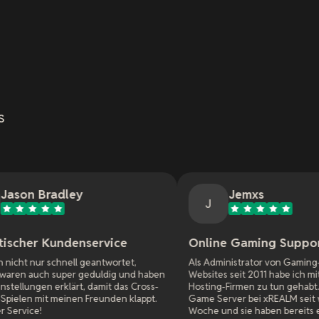
s
Jemxs
J
nservice
Online Gaming Support
 geantwortet,
Als Administrator von Gaming-Servern und
geduldig und haben
Websites seit 2011 habe ich mit vielen Online-
t, damit das Cross-
Hosting-Firmen zu tun gehabt. Ich hatte einen
 Freunden klappt.
Game Server bei xREALM seit weniger als einer
Woche und sie haben bereits ein Problem