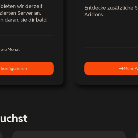
 bieten wir derzeit
Entdecke zusätzliche 
zierten Server an.
Addons.
n daran, sie dir bald
-
pro Monat
 konfigurieren
Mehr P
auchst