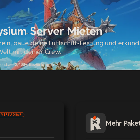
ysium Server Mieten
eln, baue deine Luftschiff-Festung und erkund
elt mit deiner Crew.
rend auf
2,400+ Bewertungen
 VERFÜGBAR
Mehr Pake