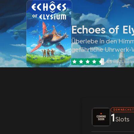
Echoes of El
Überlebe in den Himm
gefährliche Uhrwerk-W
4.5
von 5 basie
DEMNÄCHST
1
Slots