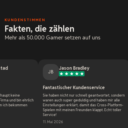
KUNDENSTIMMEN
Fakten, die zählen
Mehr als 50.000 Gamer setzen auf uns
Jason Bradley
J
JB
J
Fantastischer Kundenservice
Online G
Sie haben nicht nur schnell geantwortet, sondern
Als Adminis
rlich
waren auch super geduldig und haben mir alle
Websites sei
n
Einstellungen erklärt, damit das Cross-Platform-
Hosting-Firm
Spielen mit meinen Freunden klappt. Echt toller
Game Server
Service!
Woche und s
das alle Ser
11. Mai 2026
die vorherig