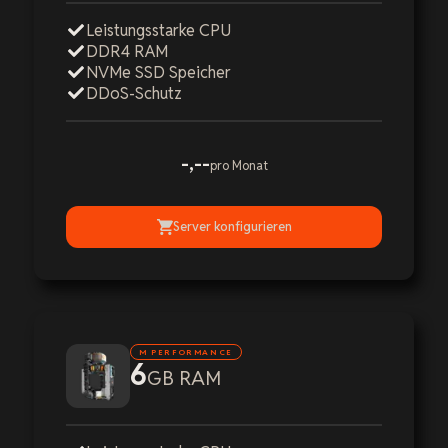
Leistungsstarke CPU
DDR4 RAM
NVMe SSD Speicher
DDoS-Schutz
-,--
pro Monat
Server konfigurieren
M PERFORMANCE
6
GB RAM