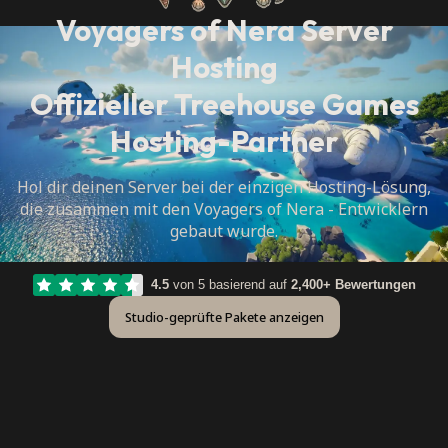
Voyagers of Nera Server
Hosting
Offizieller Treehouse Games
Hosting-Partner
Hol dir deinen Server bei der einzigen Hosting-Lösung,
die zusammen mit den Voyagers of Nera - Entwicklern
gebaut wurde.
4.5
von 5 basierend auf
2,400+ Bewertungen
Studio-geprüfte Pakete anzeigen