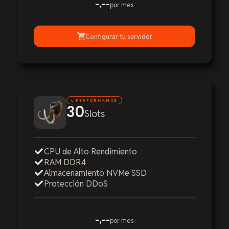
-,--
por mes
Configurar tu servidor
L PERFORMANCE
30
Slots
CPU de Alto Rendimiento
RAM DDR4
Almacenamiento NVMe SSD
Protección DDoS
-,--
por mes