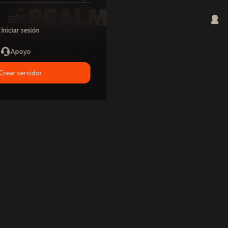
Iniciar sesión
Apoyo
Crear servidor