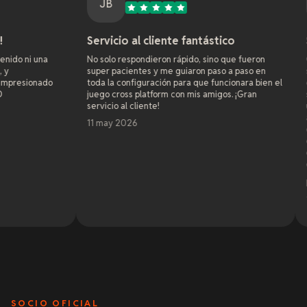
JB
J
Servicio al cliente fantástico
Soporte para
No solo respondieron rápido, sino que fueron
Como administrado
super pacientes y me guiaron paso a paso en
sitios web desde 
toda la configuración para que funcionara bien el
compañías de host
juego cross platform con mis amigos. ¡Gran
servidor de jueg
servicio al cliente!
una semana y ya r
afectaba a todos l
11 may 2026
que los hosters an
en 4 años. Fuero
entusiastas en ay
disfrutaran el des
difíciles. Solo h
Leer más
...
ya han resuelto mú
tarde, de manera 
7 may 2026
ayudar que rara ve
condescendientes 
hobby por casi 20 
casos soy un amat
de código y salir
determinación y e
menospreciaron ni
montaña de jerga
SOCIO OFICIAL
en mi pequeña, per