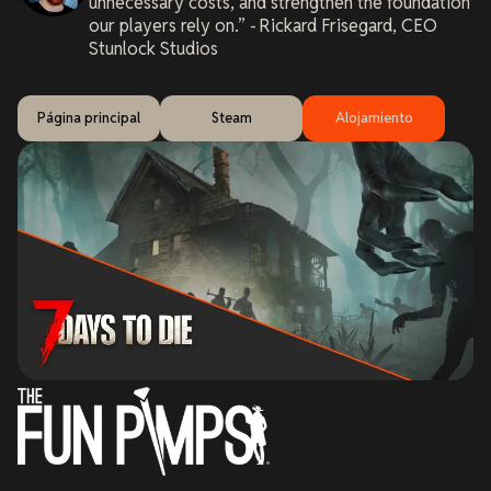
unnecessary costs, and strengthen the foundation
our players rely on.
Rickard Frisegard, CEO
Stunlock Studios
Página principal
Steam
Alojamiento