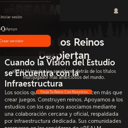
Iniciar sesión
Apoyo
Home
Socios
Donde los Reinos
Crear servidor
Despiertan
PIONEROS DE REINOS
Cuando la Visión del Estudio
se Encuentra con la
xREALM impulsa los servidores detrás de los títulos
multijugador más ambiciosos del mundo.
Infraestructura
Los socios que se muestran aquí hacen más que
Forja Tu Reino Con Nosotros
crear juegos. Construyen reinos. Apoyamos a los
estudios con los que nos asociamos mediante
una colaboración cercana y oficial, respaldada
por infraestructura dedicada. Sus comunidades