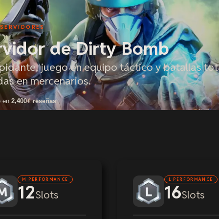
 SERVIDORES
rvidor de Dirty Bomb
idante, juego en equipo táctico y batallas to
das en mercenarios.
o en
2,400+ reseñas
M PERFORMANCE
L PERFORMANCE
12
16
Slots
Slots