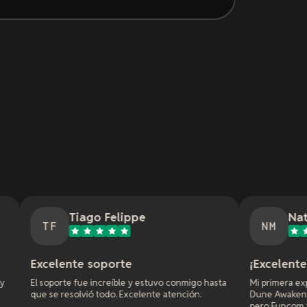
ago Felippe
Nathan McClellan
NM
e soporte
¡Excelente servicio!
ue increíble y estuvo conmigo hasta
Mi primera experiencia con XREA
vió todo. Excelente atención.
Dune Awakening. Empecé con otr
pero Funcom tenía algunos bugs 