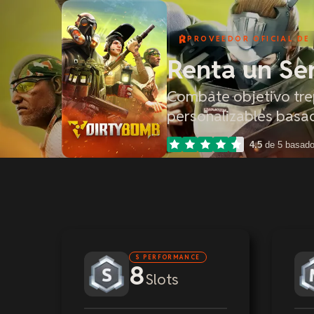
PROVEEDOR OFICIAL DE
Renta un Se
Combate objetivo trep
personalizables basa
4.5
de 5 basad
S PERFORMANCE
8
Slots