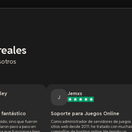
eales
sotros
Jemxs
Ti
J
TF
Soporte para Juegos Online
Excelent
n
Como administrador de servidores de juegos y
El soporte f
sitios web desde 2011, he tratado con muchas
que se resol
ien
compañías de hosting online. He tenido un