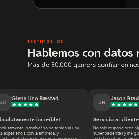
TESTIMONIOS
Hablemos con datos r
Más de 50.000 gamers confían en no
 Ræstad
Jason Bradley
JB
ncreíble!
Servicio al cliente fantástico
e! no he tenido ni una
No solo respondieron rápido, sino que fuero
 empresa, y
super pacientes y me guiaron paso a paso en
ado muy impresionado
toda la configuración para que funcionara b