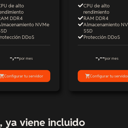
CPU de alto
CPU de alto
rendimiento
rendimiento
RAM DDR4
RAM DDR4
Almacenamiento NVMe
Almacenamiento N
SSD
SSD
Protección DDoS
Protección DDoS
-,--
-,--
por mes
por mes
Configurar tu servidor
Configurar tu servido
, ya viene incluido