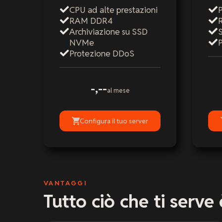
CPU ad alte prestazioni
P
RAM DDR4
Archiviazione su SSD
NVMe
Protezione DDoS
-,--
al mese
Configura il tuo server
VANTAGGI
Tutto ciò che ti serve 