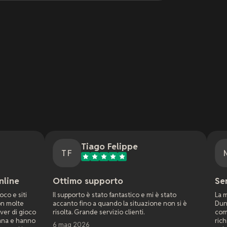
Tiago Felippe
Nathan Mc
TF
NM
ttimo supporto
Servizio fantastic
 supporto è stato fantastico e mi è stato
La mia prima esperienza
canto fino a quando la situazione non si è
Dune Awakening. Ho iniz
olta. Grande servizio clienti.
compagnia ma funcom a
richiedevano soluzioni 
mag 2026