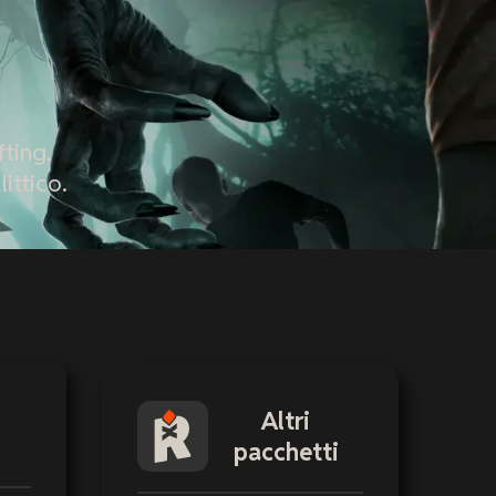
ting,
ittico.
Altri
pacchetti