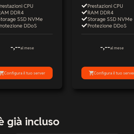
restazioni CPU
Prestazioni CPU
RAM DDR4
RAM DDR4
Storage SSD NVMe
Storage SSD NVMe
Protezione DDoS
Protezione DDoS
-,--
-,--
al mese
al mese
Configura il tuo server
Configura il tuo serve
è già incluso