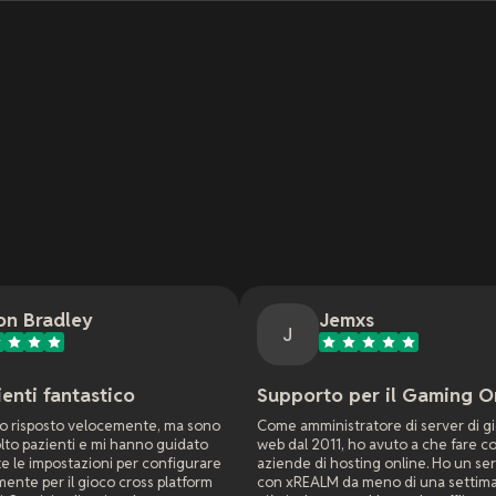
Jemxs
J
o
Supporto per il Gaming Online
O
nte, ma sono
Come amministratore di server di gioco e siti
Il
nno guidato
web dal 2011, ho avuto a che fare con molte
ac
er configurare
aziende di hosting online. Ho un server di gioco
ris
oss platform
con xREALM da meno di una settimana e hanno
6 