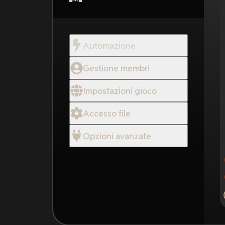
Automazione
Gestione membri
Impostazioni gioco
Accesso file
Opzioni avanzate