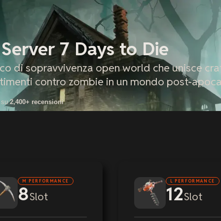
Server 7 Days to Die
oco di sopravvivenza open world che unisce craf
imenti contro zombie in un mondo post-apocal
 su
2,400+ recensioni
M PERFORMANCE
L PERFORMANCE
8
12
Slot
Slot