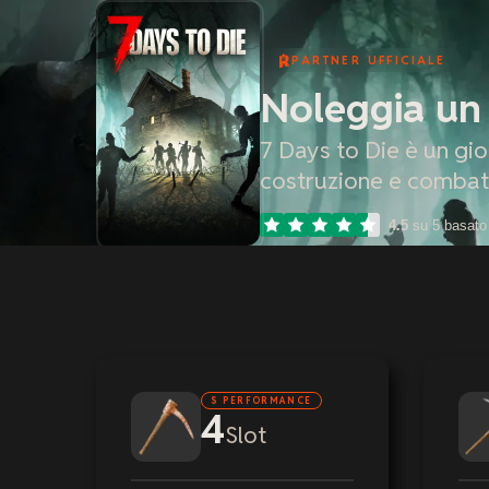
PARTNER UFFICIALE
Noleggia un 
7 Days to Die è un gi
costruzione e combatt
4.5
su 5 basato
S PERFORMANCE
4
Slot