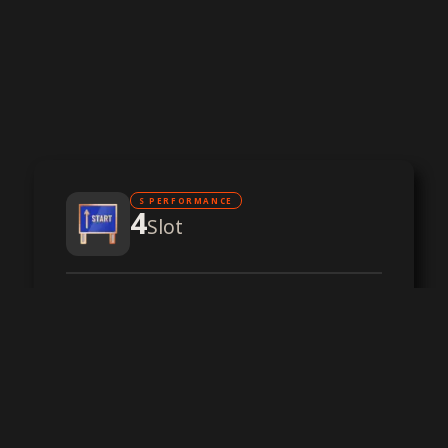
S PERFORMANCE
4
Slot
CPU ad alte prestazioni
RAM DDR4
Storage SSD NVMe
Protezione DDoS
-,--
al mese