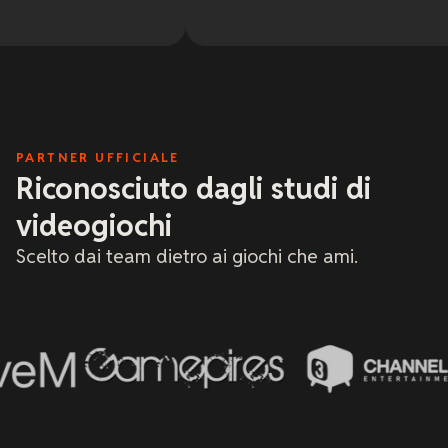
nel
7 
son
Que
al 
con
det
mi 
ha
tec
PARTNER UFFICIALE
ric
xRE
Riconosciuto dagli studi di
Con
hos
videogiochi
cul
Scelto dai team dietro ai giochi che ami.