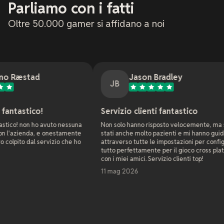
Parliamo con i fatti
Oltre 50.000 gamer si affidano a noi
Jason Bradley
JB
Servizio clienti fantastico
Su
vuto nessuna
Non solo hanno risposto velocemente, ma sono
Com
 onestamente
stati anche molto pazienti e mi hanno guidato
web
vizio che ho
attraverso tutte le impostazioni per configurare
azi
tutto perfettamente per il gioco cross platform
co
con i miei amici. Servizio clienti top!
già
ser
11 mag 2026
non
est
Com
pro
set
Leg
sol