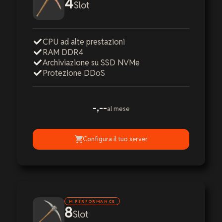
4
Slot
CPU ad alte prestazioni
RAM DDR4
Archiviazione su SSD NVMe
Protezione DDoS
-,--
al mese
Configura il tuo server
M PERFORMANCE
8
Slot