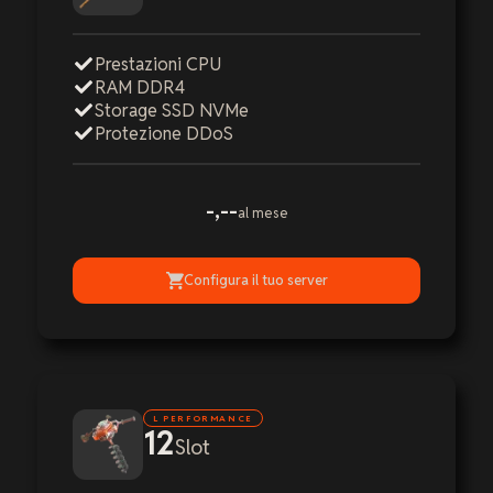
Prestazioni CPU
RAM DDR4
Storage SSD NVMe
Protezione DDoS
-,--
al mese
Configura il tuo server
L PERFORMANCE
12
Slot