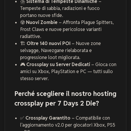
⛈️
Sistema di Tempeste Dinamiche
–
Tempeste di sabbia, radiazioni e fuoco
portano nuove sfide.
🧟
Nuovi Zombie
– Affronta Plague Spitters,
Frost Claws e nuove pericolose varianti
radiattive.
🏗️
Oltre 140 nuovi POI
– Nuove zone
selvagge, Navezgane rielaborata e
progressione loot migliorata.
🎮
Crossplay su Server Dedicati
– Gioca con
amici su Xbox, PlayStation e PC — tutti sullo
stesso server.
Perché scegliere il nostro hosting
crossplay per 7 Days 2 Die?
✅
Crossplay Garantito
– Compatibile con
l’aggiornamento v2.0 per giocatori Xbox, PS5