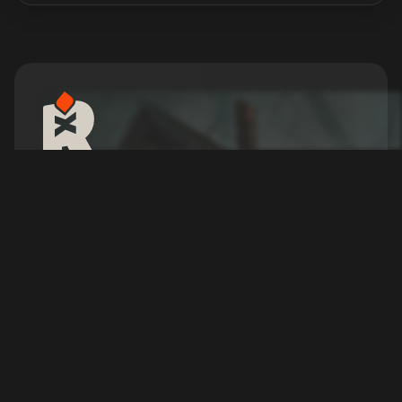
Noleggia un Server 7
Days to Die Crossplay
7 Days to Die è un gioco di sopravvivenza open
world che unisce crafting, costruzione e
combattimenti contro zombie in un mondo post-
apocalittico.
Configura il tuo server