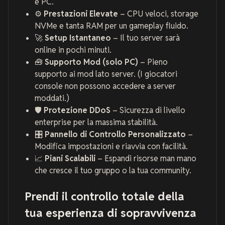
e PC.
⚙️
Prestazioni Elevate
– CPU veloci, storage
NVMe e tanta RAM per un gameplay fluido.
🚀
Setup Istantaneo
– Il tuo server sarà
online in pochi minuti.
🧰
Supporto Mod (solo PC)
– Pieno
supporto ai mod lato server. (I giocatori
console non possono accedere a server
moddati.)
🛡️
Protezione DDoS
– Sicurezza di livello
enterprise per la massima stabilità.
🎛️
Pannello di Controllo Personalizzato
–
Modifica impostazioni e riavvia con facilità.
📈
Piani Scalabili
– Espandi risorse man mano
che cresce il tuo gruppo o la tua community.
Prendi il controllo totale della
tua esperienza di sopravvivenza