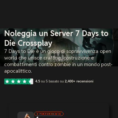
Noleggia un Server 7 Days to
Die Crossplay
7 Days to Die è un gioco di sopravvivenza open
world che unisce crafting, costruzione e
combattimenti contro zombie in un mondo post-
apocalittico.
4.5
su 5 basato su
2,400+ recensioni
S PERFORMANCE