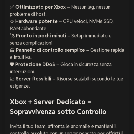
✅
Ottimizzato per Xbox
– Nessun lag, nessun
problema di host.
⚙️
Hardware potente
– CPU veloci, NVMe SSD,
RAM abbondante.
🚀
Pronto in pochi minuti
– Setup immediato e
senza complicazioni.
🧰
Pannello di controllo semplice
– Gestione rapida
e intuitiva.
🛡️
Protezione DDoS
– Gioca in sicurezza senza
interruzioni.
📈
Server flessibili
– Risorse scalabili secondo le tue
esigenze.
Xbox + Server Dedicato =
Sopravvivenza sotto Controllo
Invita il tuo team, affronta le anomalie e mantieni il
controllo assoluto con un server pensato per offrirti il