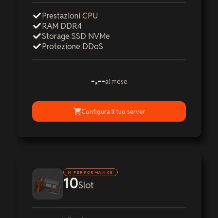
Prestazioni CPU
RAM DDR4
Storage SSD NVMe
Protezione DDoS
-,--
al mese
Configura il tuo server
M PERFORMANCE
10
Slot