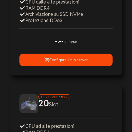
CPU dalle alte prestazioni
RAM DDR4
Archiviazione su SSD NVMe
Protezione DDoS
-,--
al mese
Configura il tuo server
L PERFORMANCE
20
Slot
CPU ad alte prestazioni