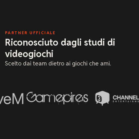
a
c
d
m
h
t
PARTNER UFFICIALE
r
x
Riconosciuto dagli studi di
C
h
videogiochi
c
Scelto dai team dietro ai giochi che ami.