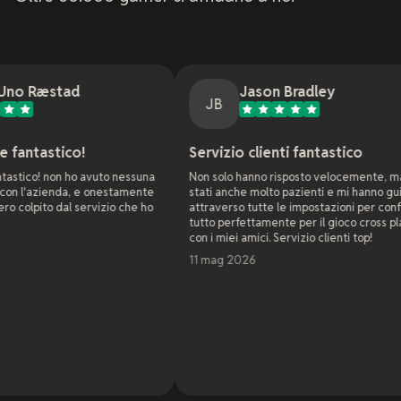
Jason Bradley
JB
!
Servizio clienti fantastico
 avuto nessuna
Non solo hanno risposto velocemente, ma sono
C
 e onestamente
stati anche molto pazienti e mi hanno guidato
w
ervizio che ho
attraverso tutte le impostazioni per configurare
a
tutto perfettamente per il gioco cross platform
c
con i miei amici. Servizio clienti top!
g
s
11 mag 2026
n
e
C
p
s
L
s
n
s
Q