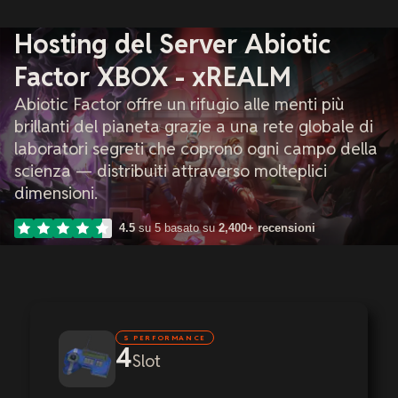
Hosting del Server Abiotic
Factor XBOX - xREALM
Abiotic Factor offre un rifugio alle menti più
brillanti del pianeta grazie a una rete globale di
laboratori segreti che coprono ogni campo della
scienza — distribuiti attraverso molteplici
dimensioni.
4.5
su 5 basato su
2,400+ recensioni
S PERFORMANCE
4
Slot