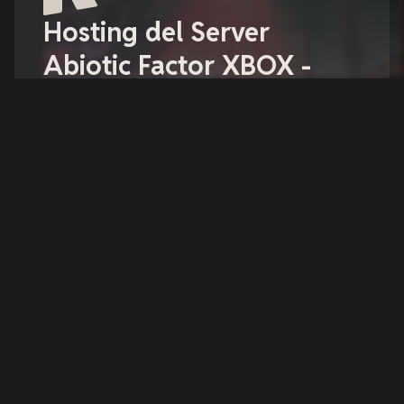
Hosting del Server
Abiotic Factor XBOX -
xREALM
Abiotic Factor offre un rifugio alle menti più
brillanti del pianeta grazie a una rete globale di
laboratori segreti che coprono ogni campo della
scienza — distribuiti attraverso molteplici
dimensioni.
Configura il tuo server