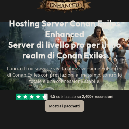
Hosting Server Conan Exiles
Enhanced
Server di livello pro per il tuo
realm di Conan Exiles
Lancia il tuo server e vivi la nuova versione Enhanced
di Conan Exiles con prestazioni al massimo, controllo
totale e una connessione stabile.
4.5
su 5 basato su
2,400+ recensioni
Mostra i pacchetti