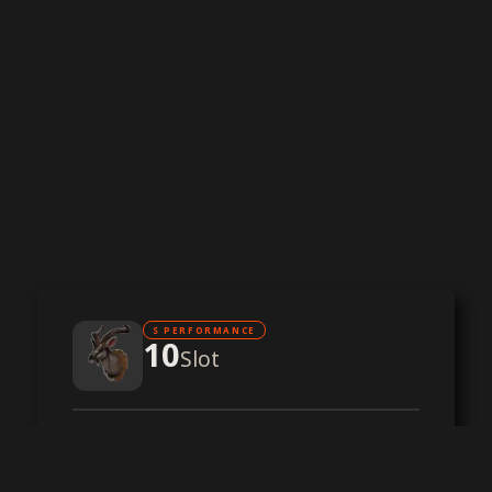
S PERFORMANCE
10
Slot
CPU ad alte prestazioni
RAM DDR4
Storage su SSD NVMe