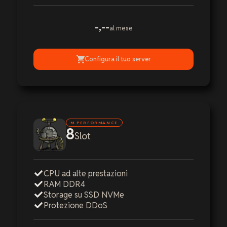
-,--
al mese
Configura il tuo server
M PERFORMANCE
8
Slot
CPU ad alte prestazioni
RAM DDR4
Storage su SSD NVMe
Protezione DDoS