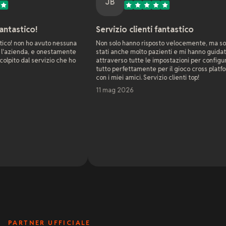
JB
J
Servizio clienti fantastico
Suppo
 nessuna
Non solo hanno risposto velocemente, ma sono
Come am
stamente
stati anche molto pazienti e mi hanno guidato
web da
o che ho
attraverso tutte le impostazioni per configurare
aziende
tutto perfettamente per il gioco cross platform
con xR
con i miei amici. Servizio clienti top!
già ris
server 
11 mag 2026
non era
estrema
Come s
problem
settima
Leggi d
sola se
nell'ai
7 mag
sono ma
Questo
al mass
con il 
determi
mi hann
hanno 
tecnico
PARTNER UFFICIALE
ricchi