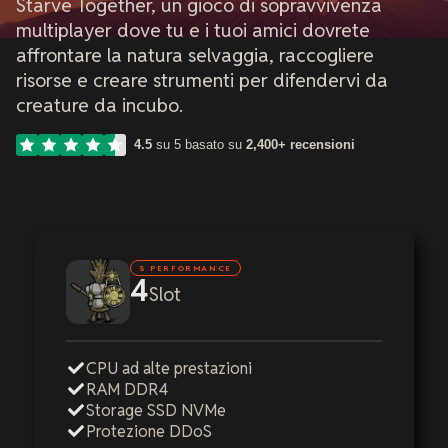
Starve Together, un gioco di sopravvivenza
multiplayer dove tu e i tuoi amici dovrete
affrontare la natura selvaggia, raccogliere
risorse e creare strumenti per difendervi da
creature da incubo.
4.5
su 5 basato su
2,400+ recensioni
S PERFORMANCE
4
Slot
CPU ad alte prestazioni
RAM DDR4
Storage SSD NVMe
Protezione DDoS