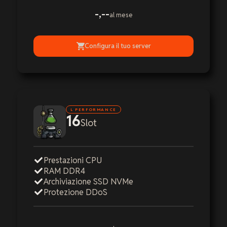
-,--
al mese
Configura il tuo server
L PERFORMANCE
16
Slot
Prestazioni CPU
RAM DDR4
Archiviazione SSD NVMe
Protezione DDoS