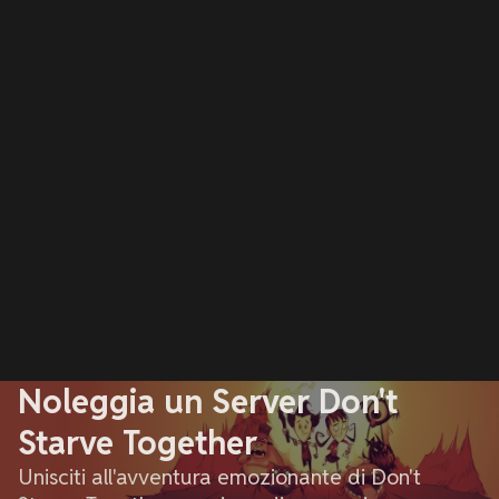
Noleggia un Server Don't
Starve Together
Unisciti all'avventura emozionante di Don't