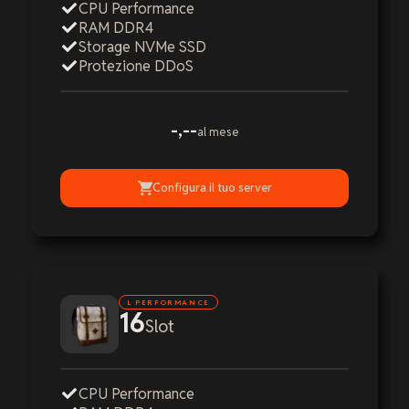
CPU Performance
RAM DDR4
Storage NVMe SSD
Protezione DDoS
-,--
al mese
Configura il tuo server
L PERFORMANCE
16
Slot
CPU Performance