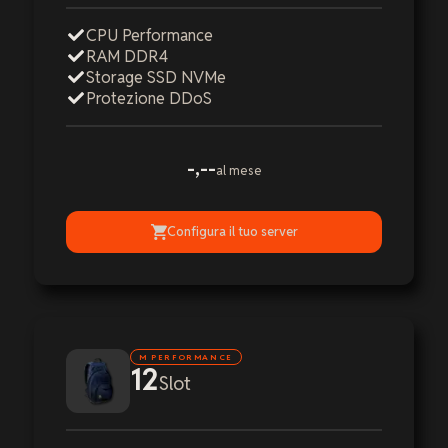
CPU Performance
RAM DDR4
Storage SSD NVMe
Protezione DDoS
-,--
al mese
Configura il tuo server
M PERFORMANCE
12
Slot