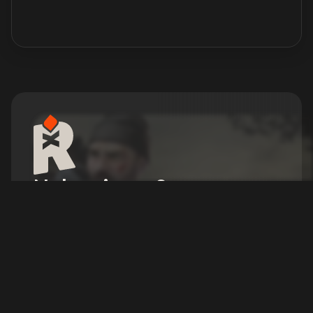
Noleggia un Server
HumanitZ
Sopravvivi all'apocalisse zombie, costruisci la tua
base ed esplora un mondo aperto pericoloso con
il tuo gruppo.
Configura il tuo server