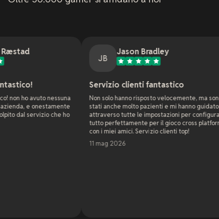
Jason Bradley
JB
J
Servizio clienti fantastico
Supp
to nessuna
Non solo hanno risposto velocemente, ma sono
Come 
nestamente
stati anche molto pazienti e mi hanno guidato
web d
zio che ho
attraverso tutte le impostazioni per configurare
azien
tutto perfettamente per il gioco cross platform
con x
con i miei amici. Servizio clienti top!
già ri
serve
11 mag 2026
non er
estre
Come 
proble
setti
Leggi 
sola 
nell'
7 ma
sono 
Quest