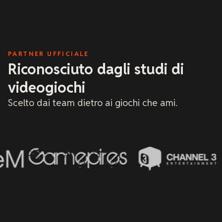
al ma
con i
deter
mi ha
hanno
tecni
PARTNER UFFICIALE
ricch
xREAL
Riconosciuto dagli studi di
Consi
hoste
videogiochi
cultu
Scelto dai team dietro ai giochi che ami.