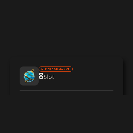
M PERFORMANCE
8
Slot
CPU ad alte prestazioni
RAM DDR4
Archiviazione su SSD NVMe
Protezione DDoS