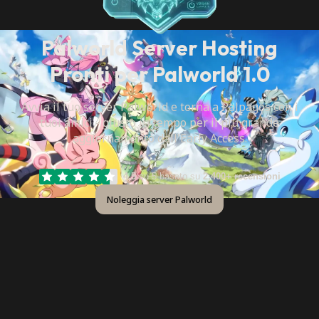
Palworld Server Hosting
Pronti per Palworld 1.0
Avvia il tuo server Palworld e torna a Palpagos con i
tuoi amici - giusto in tempo per il più grande
aggiornamento dall'Early Access.
4.5
su 5 basato su
2,400+ recensioni
Noleggia server Palworld