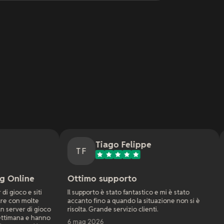
Tiago Felippe
Natha
TF
NM
Ottimo supporto
Servizio fant
Il supporto è stato fantastico e mi è stato
La mia prima espe
accanto fino a quando la situazione non si è
Dune Awakening. H
risolta. Grande servizio clienti.
compagnia ma fu
richiedevano solu
6 mag 2026