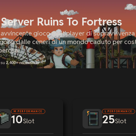
Server Ruins To Fortress
n avvincente gioco multiplayer di sopravvivenza
gono dalle ceneri di un mondo caduto per cost
perosa.
 su
2,400+ recensioni
M PERFORMANCE
L PERFORMANCE
10
25
Slot
Slot