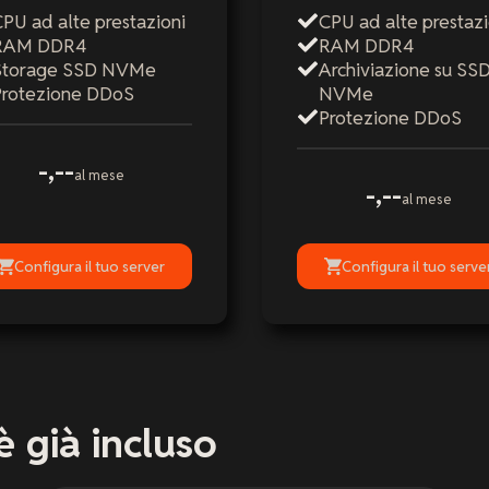
PU ad alte prestazioni
CPU ad alte prestazi
RAM DDR4
RAM DDR4
Storage SSD NVMe
Archiviazione su SS
Protezione DDoS
NVMe
Protezione DDoS
-,--
al mese
-,--
al mese
Configura il tuo server
Configura il tuo serve
è già incluso