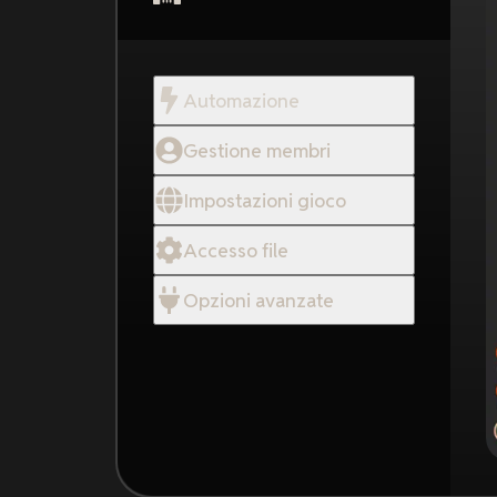
Automazione
Gestione membri
Impostazioni gioco
Accesso file
Opzioni avanzate