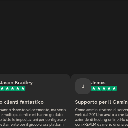
y
Jemxs
J
astico
Supporto per il Gaming Online
locemente, ma sono
Come amministratore di server di gioco e siti
e mi hanno guidato
web dal 2011, ho avuto a che fare con molte
ioni per configurare
aziende di hosting online. Ho un server di gioco
ioco cross platform
con xREALM da meno di una settimana e hanno