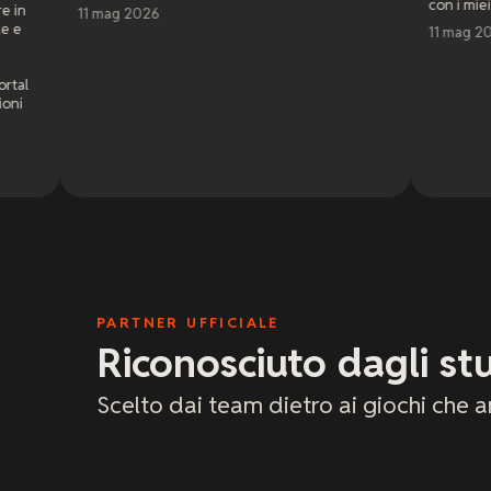
con i miei amici. Servizio clie
 2026
11 mag 2026
PARTNER UFFICIALE
Riconosciuto dagli stu
Scelto dai team dietro ai giochi che a