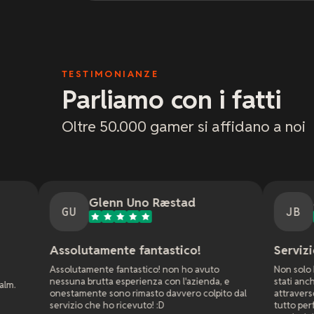
TESTIMONIANZE
Parliamo con i fatti
Oltre 50.000 gamer si affidano a noi
Glenn Uno Ræstad
Jason Bradle
JB
lutamente fantastico!
Servizio clienti fant
tamente fantastico! non ho avuto
Non solo hanno risposto ve
a brutta esperienza con l'azienda, e
stati anche molto pazienti 
mente sono rimasto davvero colpito dal
attraverso tutte le impostaz
o che ho ricevuto! :D
tutto perfettamente per il g