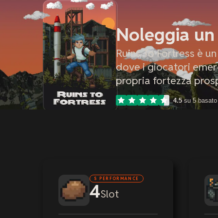
Noleggia un 
Ruins To Fortress è u
dove i giocatori emer
propria fortezza pros
4.5
su 5 basato
S PERFORMANCE
4
Slot