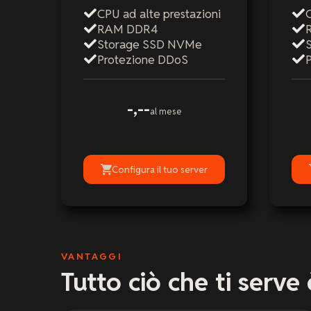
CPU ad alte prestazioni
C
RAM DDR4
Storage SSD NVMe
Protezione DDoS
-,--
al mese
Configura il tuo server
VANTAGGI
Tutto ciò che ti serve 