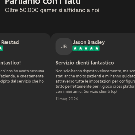
Parliamo con i fatti
Oltre 50.000 gamer si affidano a noi
Jason Bradley
JB
Servizio clienti fantastico
Sup
to nessuna
Non solo hanno risposto velocemente, ma sono
Come 
nestamente
stati anche molto pazienti e mi hanno guidato
web d
zio che ho
attraverso tutte le impostazioni per configurare
azien
tutto perfettamente per il gioco cross platform
con x
con i miei amici. Servizio clienti top!
già r
serve
11 mag 2026
non e
estre
Come 
probl
setti
Leggi
sola 
nell'
7 ma