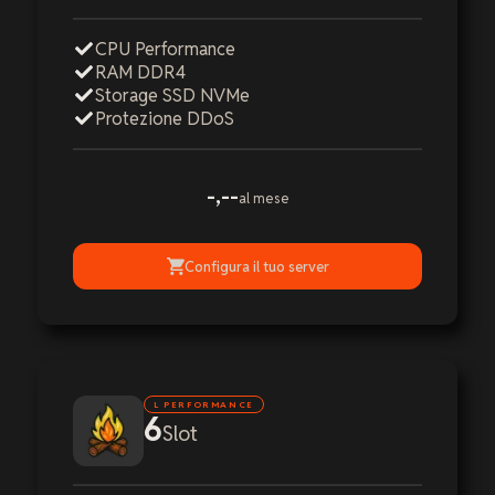
CPU Performance
RAM DDR4
Storage SSD NVMe
Protezione DDoS
-,--
al mese
Configura il tuo server
L PERFORMANCE
6
Slot