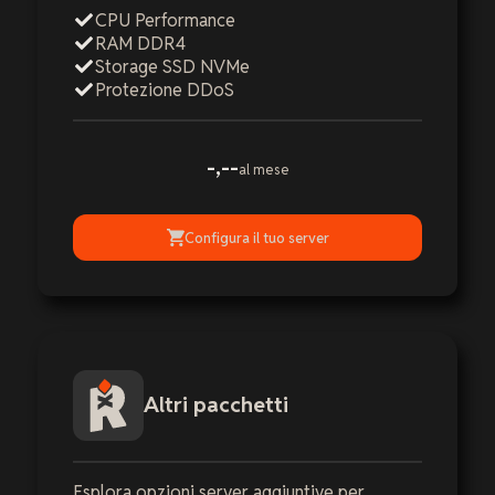
CPU Performance
RAM DDR4
Storage SSD NVMe
Protezione DDoS
-,--
al mese
Configura il tuo server
Altri pacchetti
Esplora opzioni server aggiuntive per