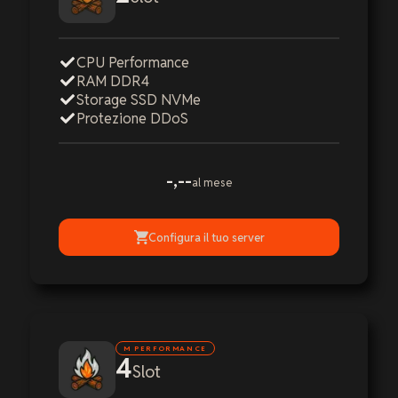
CPU Performance
RAM DDR4
Storage SSD NVMe
Protezione DDoS
-,--
al mese
Configura il tuo server
M PERFORMANCE
4
Slot