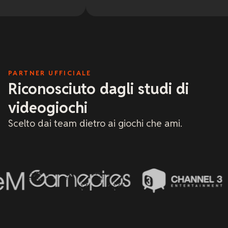
sono 
Quest
al ma
con i
deter
mi ha
hanno
tecni
PARTNER UFFICIALE
ricch
xREAL
Riconosciuto dagli studi di
Consi
hoste
videogiochi
cultu
Scelto dai team dietro ai giochi che ami.