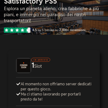
Satisfactory PS5
Esplora un pianeta alieno, crea fabbriche a più
piani, e immergiti nel paradiso dei nastri
trasportatori!
4.5
su 5 basato su
2,400+ recensioni
IN ARRIVO
1
Slot
Al momento non offriamo server dedicati
per questo gioco.
Ma ci stiamo lavorando per portarli
presto da te!