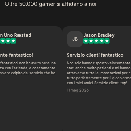
Oltre 50.000 gamer si affidano a noi
tad
Jason Bradley
JB
ico!
Servizio clienti fantastico
 ho avuto nessuna
Non solo hanno risposto velocemente, ma sono
da, e onestamente
stati anche molto pazienti e mi hanno guidato
al servizio che ho
attraverso tutte le impostazioni per configurare
tutto perfettamente per il gioco cross platform
con i miei amici. Servizio clienti top!
11 mag 2026