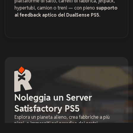
piattaforme di salto, carrelli di fabbrica, jetpack,
hypertubi, camion o treni — con pieno
supporto
al feedback aptico del DualSense PS5
.
Noleggia un Server
Satisfactory PS5
Esplora un pianeta alieno, crea fabbriche a più
piani, e immergiti nel paradiso dei nastri
trasportatori!