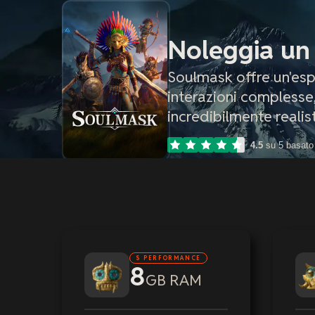
Noleggia un
Soulmask offre un'esp
interazioni complesse,
incredibilmente realis
4.5
su 5 basato
S PERFORMANCE
8
GB RAM