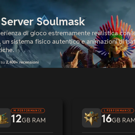
 Server Soulmask
erienza di gioco estremamente realistica con l
 un sistema fisico autentico e animazioni di ba
tiche.
 su
2,400+ recensioni
M PERFORMANCE
L PERFORMANCE
12
16
GB RAM
GB RA