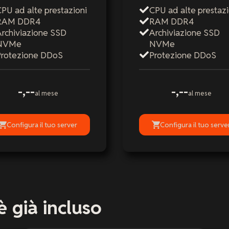
PU ad alte prestazioni
CPU ad alte prestazi
RAM DDR4
RAM DDR4
Archiviazione SSD
Archiviazione SSD
NVMe
NVMe
Protezione DDoS
Protezione DDoS
-,--
-,--
al mese
al mese
Configura il tuo server
Configura il tuo serve
è già incluso