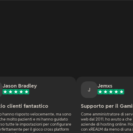
y
Jemxs
J
astico
Supporto per il Gaming Online
locemente, ma sono
Come amministratore di server di gioco e siti
e mi hanno guidato
web dal 2011, ho avuto a che fare con molte
ioni per configurare
aziende di hosting online. Ho un server di gioco
ioco cross platform
con xREALM da meno di una settimana e hanno