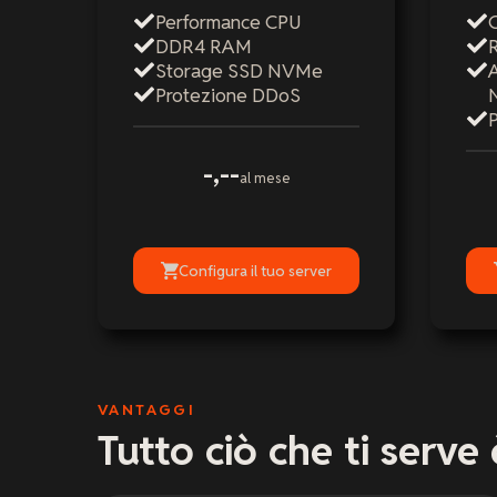
Performance CPU
C
DDR4 RAM
Storage SSD NVMe
Protezione DDoS
-,--
al mese
Configura il tuo server
VANTAGGI
Tutto ciò che ti serve 