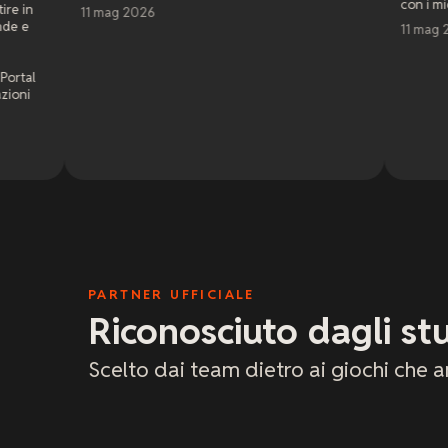
con i miei amici. Servizio clie
 2026
11 mag 2026
PARTNER UFFICIALE
Riconosciuto dagli stu
Scelto dai team dietro ai giochi che a