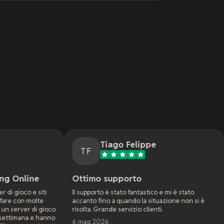
Tiago Felippe
Natha
TF
NM
Ottimo supporto
Servizio fant
Il supporto è stato fantastico e mi è stato
La mia prima espe
accanto fino a quando la situazione non si è
Dune Awakening. H
risolta. Grande servizio clienti.
compagnia ma fu
richiedevano solu
6 mag 2026