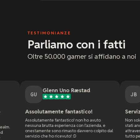
TESTIMONIANZE
Parliamo con i fatti
Oltre 50.000 gamer si affidano a noi
Glenn Uno Ræstad
Jason Bradle
JB
lutamente fantastico!
Servizio clienti fant
tamente fantastico! non ho avuto
Non solo hanno risposto ve
a brutta esperienza con l'azienda, e
stati anche molto pazienti 
mente sono rimasto davvero colpito dal
attraverso tutte le impostaz
o che ho ricevuto! :D
tutto perfettamente per il g