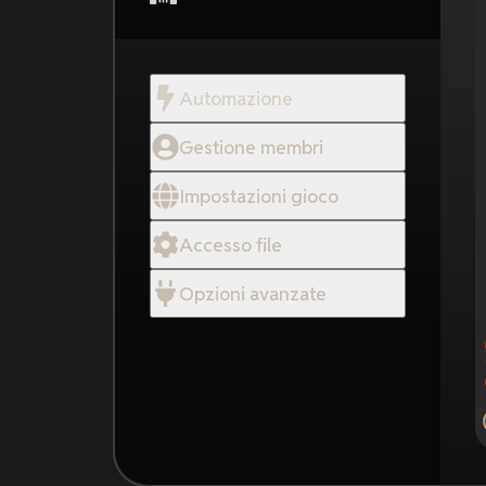
Automazione
Gestione membri
Impostazioni gioco
Accesso file
Opzioni avanzate