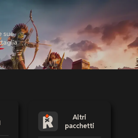
e sue
ttaglia
Altri
M
pacchetti