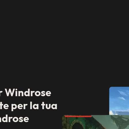
r Windrose
e per la tua
ndrose