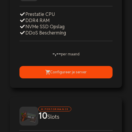
Prestatie CPU
DDR4 RAM
NVMe SSD Opslag
DDoS Bescherming
-,--
per maand
Configureer je server
M PERFORMANCE
10
Slots