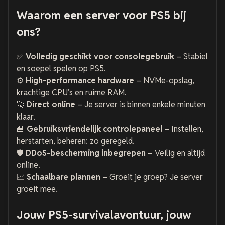
Waarom een server voor PS5 bij
ons?
✅
Volledig geschikt voor consolegebruik
– Stabiel
en soepel spelen op PS5.
⚙️
High-performance hardware
– NVMe-opslag,
krachtige CPU’s en ruime RAM.
🚀
Direct online
– Je server is binnen enkele minuten
klaar.
🧰
Gebruiksvriendelijk controlepaneel
– Instellen,
herstarten, beheren: zo geregeld.
🛡️
DDoS-bescherming inbegrepen
– Veilig en altijd
online.
📈
Schaalbare plannen
– Groeit je groep? Je server
groeit mee.
Jouw PS5-survivalavontuur, jouw