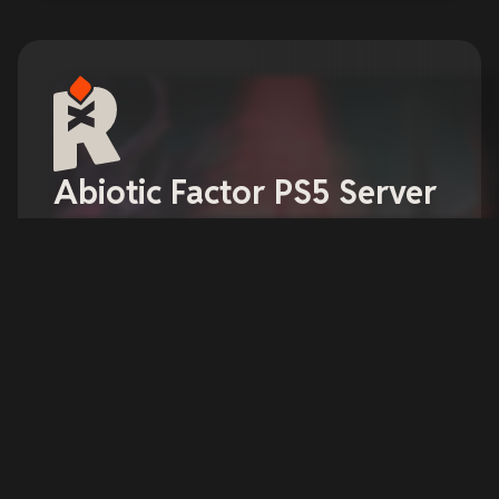
Abiotic Factor PS5 Server
Huren
Abiotic Factor biedt een toevluchtsoord voor de
slimste geesten ter wereld via een wereldwijd
netwerk van geheime onderzoeksfaciliteiten die
alle wetenschappelijke vakgebieden omvatten —
verspreid over meerdere werelden.
Configureer je server