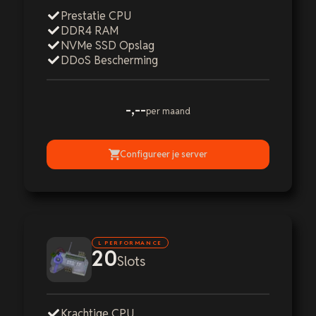
Prestatie CPU
DDR4 RAM
NVMe SSD Opslag
DDoS Bescherming
-,--
per maand
Configureer je server
L PERFORMANCE
20
Slots
Krachtige CPU