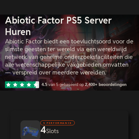
Abiotic Factor PS5 Server
Huren
Abiotic Factor biedt een toevluchtsoord voor de
slimste geesten ter wereld via een wereldwijd
netwerk van geheime onderzoeksfaciliteiten die
alle wetenschappelijke vakgebieden omvatten
— verspreid over meerdere werelden.
4.5
van 5 gebaseerd op
2,400+ beoordelingen
S PERFORMANCE
4
Slots