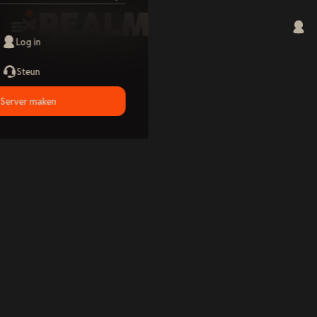
Log in
Steun
Server maken