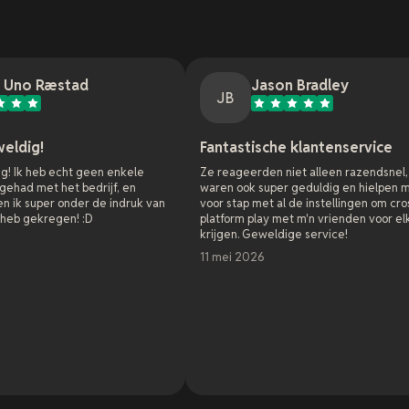
tad
Jason Bradley
JB
Fantastische klantenservice
ht geen enkele
Ze reageerden niet alleen razendsnel, maar
t bedrijf, en
waren ook super geduldig en hielpen me stap
nder de indruk van
voor stap met al de instellingen om cross
n! :D
platform play met m'n vrienden voor elkaar te
krijgen. Geweldige service!
11 mei 2026