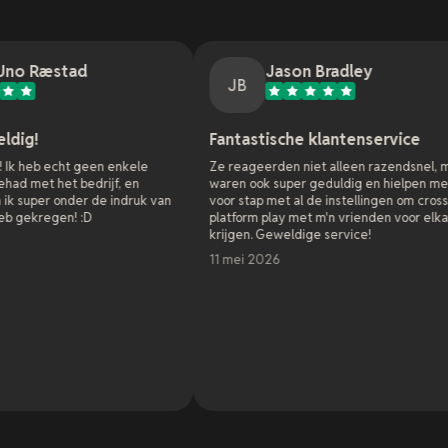
d
Jason Bradley
JB
Fantastische klantenservice
geen enkele
Ze reageerden niet alleen razendsnel, maar
drijf, en
waren ook super geduldig en hielpen me stap
r de indruk van
voor stap met al de instellingen om cross
D
platform play met m'n vrienden voor elkaar te
krijgen. Geweldige service!
11 mei 2026