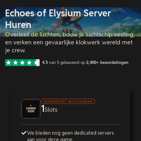
Echoes of Elysium Server
Huren
Overleef de luchten, bouw je luchtschip vesting,
en verken een gevaarlijke klokwerk wereld met
je crew.
4.5
van 5 gebaseerd op
2,400+ beoordelingen
BINNENKORT BESCHIKBAAR
1
Slots
We bieden nog geen dedicated servers
aan voor deze game.