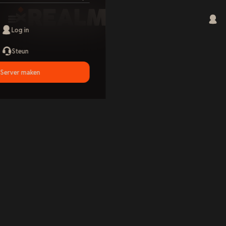
Log in
Steun
Server maken