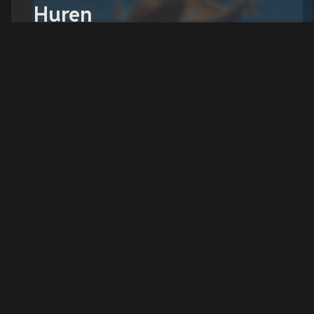
Huren
Overleef de luchten, bouw je luchtschip vesting,
en verken een gevaarlijke klokwerk wereld met je
crew.
Configureer je server