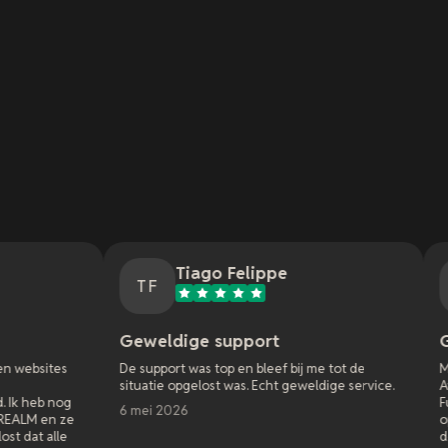
Tiago Felippe
Nathan 
TF
NM
Geweldige support
Geweldige ser
De support was top en bleef bij me tot de
Mijn eerste ervari
situatie opgelost was. Echt geweldige service.
Awakening. Ik begon
Funcom had wat bug
6 mei 2026
oplossingen nodig h
doen. Ik kon hele d