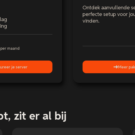
Ontdek aanvullende s
perfecte setup voor j
lag
vinden.
ing
-
per maand
ureer je server
Meer pak
, zit er al bij