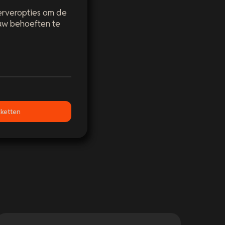
erveropties om de
ouw behoeften te
ketten