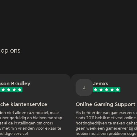
 op ons
Jemxs
J
ervice
Online Gaming Support
endsnel, maar
Als beheerder van gameservers en websites
hielpen me stap
sinds 2011 heb ik met veel online
en om cross
hostingbedrijven te maken gehad. Ik heb nog
 voor elkaar te
geen week een gameserver bij xREALM en ze
hebben nu al een probleem opgelost dat alle