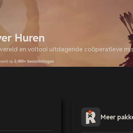
er Huren
 wereld en voltooi uitdagende coöperatieve mis
seerd op
2,400+ beoordelingen
Meer pakk