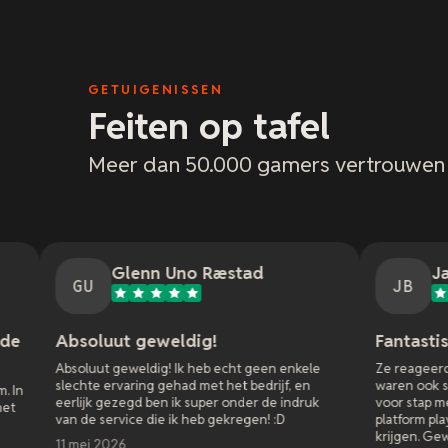
GETUIGENISSEN
Feiten op tafel
Meer dan 50.000 gamers vertrouwen
Glenn Uno Ræstad
Jason Bradley
JB
ut geweldig!
Fantastische klantens
 geweldig! Ik heb echt geen enkele
Ze reageerden niet alleen raz
rvaring gehad met het bedrijf, en
waren ook super geduldig en 
ezegd ben ik super onder de indruk
voor stap met al de instelling
rvice die ik heb gekregen! :D
platform play met m'n vrienden
krijgen. Geweldige service!
026