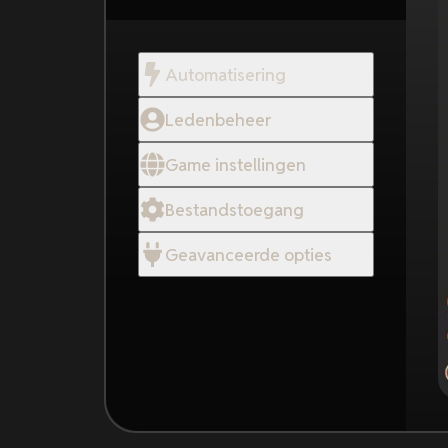
Automatisering
Ledenbeheer
Game instellingen
Bestandstoegang
Geavanceerde opties