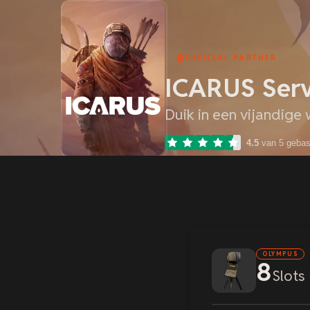
OFFICIAL PARTNER
ICARUS Serv
Duik in een vijandige
4.5
van 5 geba
OLYMPUS
8
Slots