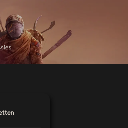
sies.
etten