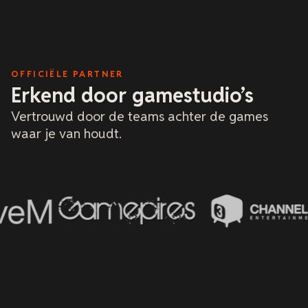
w
m
z
o
k
a
OFFICIËLE PARTNER
e
h
Erkend door gamestudio’s
d
d
Vertrouwd door de teams achter de games
waar je van houdt.