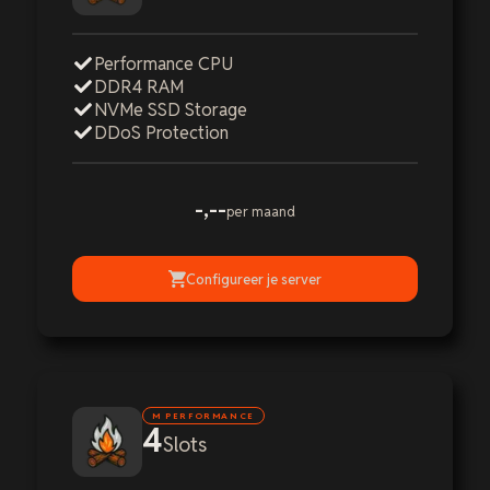
Performance CPU
DDR4 RAM
NVMe SSD Storage
DDoS Protection
-,--
per maand
Configureer je server
M PERFORMANCE
4
Slots