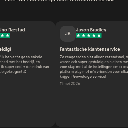
Jason Bradley
JB
Fantastische klantenservice
O
een enkele
Ze reageerden niet alleen razendsnel, maar
A
drijf, en
waren ook super geduldig en hielpen me stap
s
 de indruk van
voor stap met al de instellingen om cross
h
D
platform play met m'n vrienden voor elkaar te
g
krijgen. Geweldige service!
h
s
11 mei 2026
h
s
z
p
z
L
o
d
7
n
h