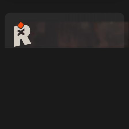
RuneScape: Dragonwilds
Server Huren
Overleef, bouw en verken een gevaarlijke
RuneScape-wereld met je crew op je eigen
dedicated server.
Configureer je server