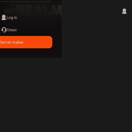
Log in
Steun
Server maken