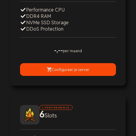
Performance CPU
DDR4 RAM
NVMe SSD Storage
DDoS Protection
-,--
per maand
Configureer je server
L PERFORMANCE
6
Slots