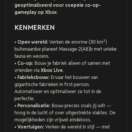
geoptimaliseerd voor soepele co-op-
gameplay op Xbox
.
KENMERKEN
•
Open wereld:
Verken de enorme (30 km²)
buitenaardse planeet Massage-2(AB)b met unieke
fauna en wezens.
•
Co-op:
Bouw je fabriek alleen of samen met
vrienden via
Xbox Live
.
•
Fabrieksbouw:
Ervaar het bouwen van
gigantische fabrieken in first-person.
Automatiseer en optimaliseer ze tot in de
perfectie.
•
Personalisatie:
Bouw precies zoals jij wilt —
hoog in de lucht of over uitgestrekte vlaktes. De
mogelijkheden zijn vrijwel eindeloos.
•
Voertuigen:
Verken de wereld in stijl — met