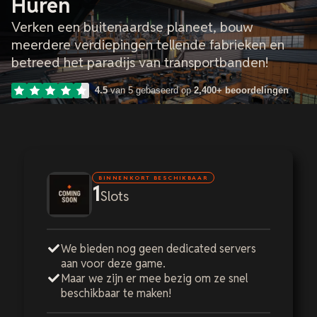
Huren
Verken een buitenaardse planeet, bouw
meerdere verdiepingen tellende fabrieken en
betreed het paradijs van transportbanden!
4.5
van 5 gebaseerd op
2,400+ beoordelingen
BINNENKORT BESCHIKBAAR
1
Slots
We bieden nog geen dedicated servers
aan voor deze game.
Maar we zijn er mee bezig om ze snel
beschikbaar te maken!