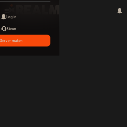
Log in
Steun
Server maken