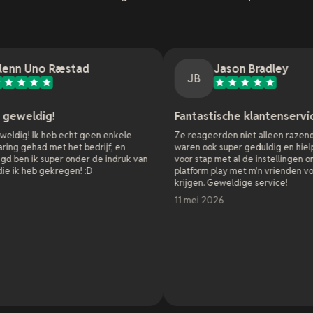
æstad
Jason Bradley
JB
Fantastische klantenservice
 echt geen enkele
Ze reageerden niet alleen razendsnel, maar
 het bedrijf, en
waren ook super geduldig en hielpen me stap
er onder de indruk van
voor stap met al de instellingen om cross
regen! :D
platform play met m'n vrienden voor elkaar te
krijgen. Geweldige service!
11 mei 2026