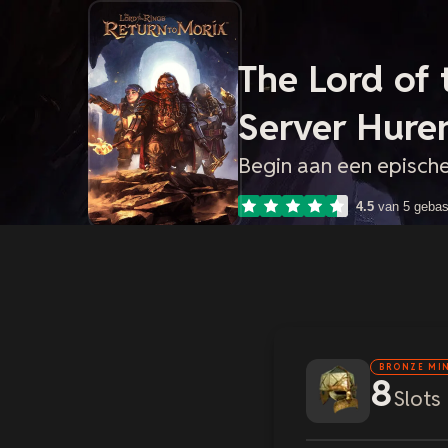
The Lord of
Server Hure
Begin aan een epische
4.5
van 5 geba
BRONZE MI
8
Slots