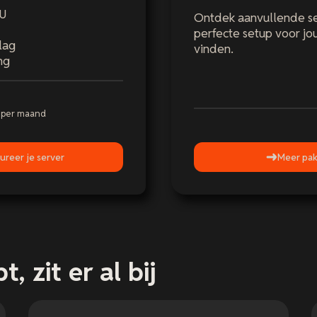
PU
Ontdek aanvullende s
perfecte setup voor j
lag
vinden.
ng
-
per maand
ureer je server
Meer pak
, zit er al bij