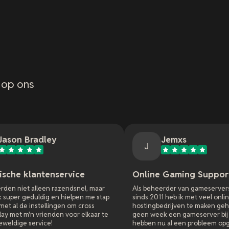
 op ons
Jemxs
J
service
Online Gaming Support
azendsnel, maar
Als beheerder van gameservers en websites
 hielpen me stap
sinds 2011 heb ik met veel online
gen om cross
hostingbedrijven te maken gehad. Ik heb nog
n voor elkaar te
geen week een gameserver bij xREALM en ze
hebben nu al een probleem opgelost dat alle