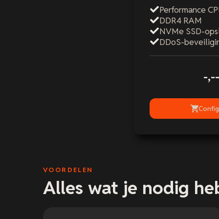
Performance C
DDR4 RAM
NVMe SSD-ops
DDoS-beveiligi
-,-
Config
VOORDELEN
Alles wat je nodig hebt