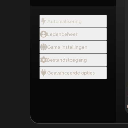
Automatisering
Ledenbeheer
Game instellingen
Bestandstoegang
Geavanceerde opties