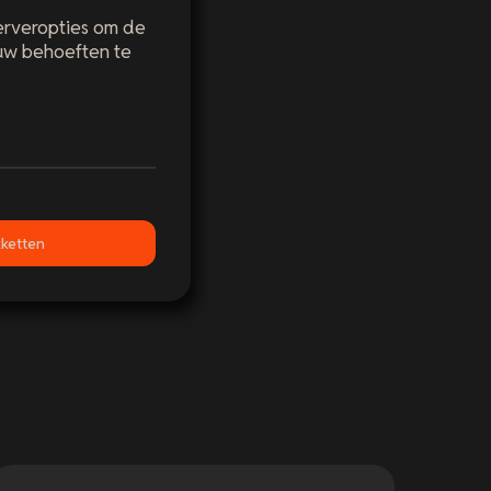
erveropties om de
ouw behoeften te
ketten