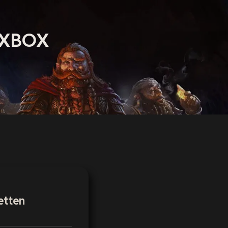
a XBOX
etten