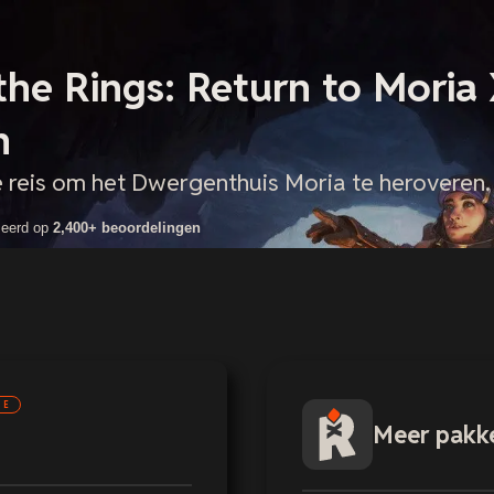
 the Rings: Return to Mori
n
 reis om het Dwergenthuis Moria te heroveren.
seerd op
2,400+ beoordelingen
NE
Meer pakk