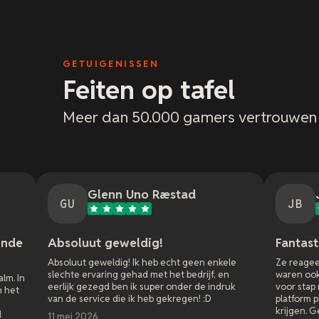
GETUIGENISSEN
Feiten op tafel
Meer dan 50.000 gamers vertrouwen
Glenn Uno Ræstad
Jason Bradley
JB
uut geweldig!
Fantastische klanten
t geweldig! Ik heb echt geen enkele
Ze reageerden niet alleen r
 ervaring gehad met het bedrijf, en
waren ook super geduldig en
 gezegd ben ik super onder de indruk
voor stap met al de instellin
service die ik heb gekregen! :D
platform play met m'n vriende
krijgen. Geweldige service!
2026