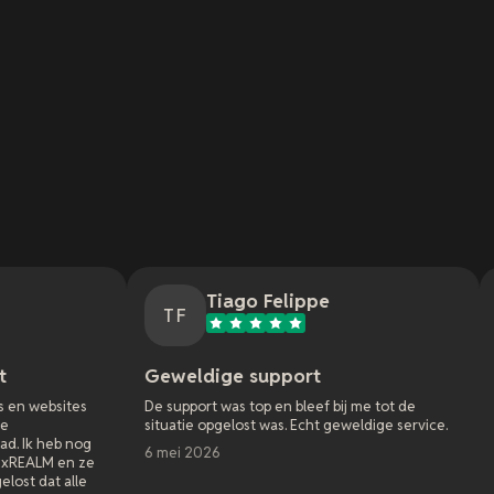
Tiago Felippe
Nathan
TF
NM
Geweldige support
Geweldige se
De support was top en bleef bij me tot de
Mijn eerste ervar
situatie opgelost was. Echt geweldige service.
Awakening. Ik bego
Funcom had wat bu
6 mei 2026
oplossingen nodig
doen. Ik kon hele 