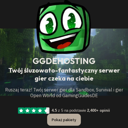
GGDEHOSTING
Twój śluzowato-fantastyczny serwer
gier czeka na ciebie
Ruszaj teraz! Twój serwer gier dla Sandbox, Survival i gier
Open World od GamingGuidesDE
4.5
z 5 na podstawie
2,400+ opinii
Pokaż pakiety