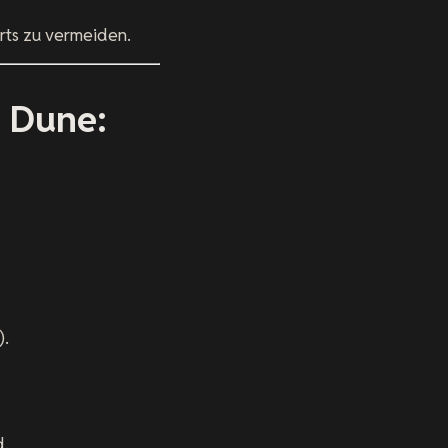
rts zu vermeiden.
m Dune:
).
d.