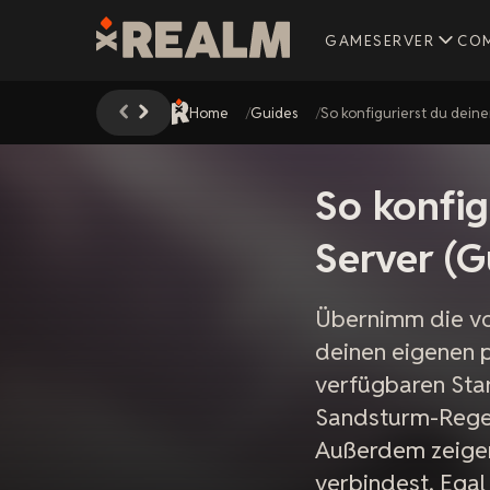
GAMESERVER
CO
Home
Guides
So konfigurierst du dein
So konfig
Server (G
Übernimm die vol
deinen eigenen p
verfügbaren Sta
Sandsturm-Rege
Außerdem zeigen 
verbindest. Egal