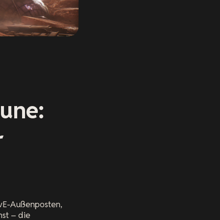
Dune:
r
 PvE-Außenposten,
st – die