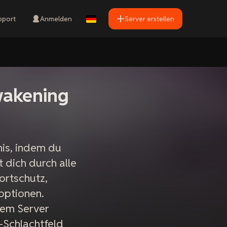
pport
Anmelden
Server erstellen
wakening
nis, indem du
 dich durch alle
ortschutz,
optionen.
inem Server
-Schlachtfeld