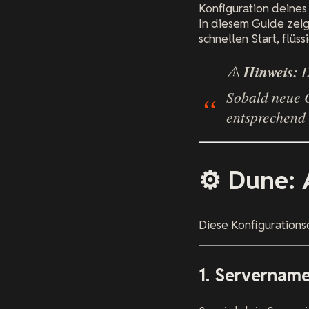
Konfiguration deine
In diesem Guide zeig
schnellen Start, flüs
⚠️
Hinweis:
D
Sobald neue 
entsprechend 
⚙️ Dune: 
Diese Konfigurations
1. Servernam