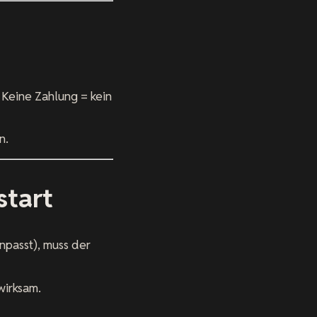
 Keine Zahlung = kein
n.
start
npasst), muss der
wirksam.