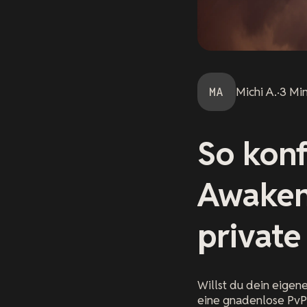
MA
Michi
A.
·
3
Mi
So konf
Awakeni
private
Willst du dein eigen
eine gnadenlose PvP