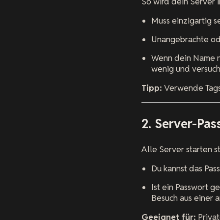
So wird dein Server 
Muss einzigartig s
Unangebrachte od
Wenn dein Name ni
wenig und versuch
Tipp:
Verwende Tag
2. Server-Pas
Alle Server starten 
Du kannst das Pass
Ist ein Passwort g
Besuch aus einer 
Geeignet für:
Privat