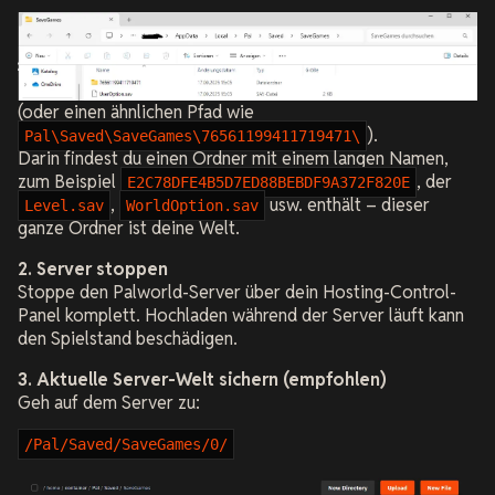
(oder einen ähnlichen Pfad wie
).
Pal\Saved\SaveGames\76561199411719471\
Darin findest du einen Ordner mit einem langen Namen,
zum Beispiel
, der
E2C78DFE4B5D7ED88BEBDF9A372F820E
,
usw. enthält – dieser
Level.sav
WorldOption.sav
ganze Ordner ist deine Welt.
2. Server stoppen
Stoppe den Palworld-Server über dein Hosting-Control-
Panel komplett. Hochladen während der Server läuft kann
den Spielstand beschädigen.
3. Aktuelle Server-Welt sichern (empfohlen)
Geh auf dem Server zu:
/Pal/Saved/SaveGames/0/