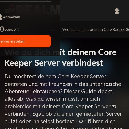
Anmelden
Support
Home
Guides
Wie du dich mit deinem Core Keeper S
Server erstellen
Wie du dich mit deinem Core
Keeper Server verbindest
Du möchtest deinem Core Keeper Server
beitreten und mit Freunden in das unterirdische
Abenteuer eintauchen? Dieser Guide deckt
alles ab, was du wissen musst, um dich
problemlos mit deinem Core Keeper Server zu
verbinden. Egal, ob du einen gemieteten Server
nutzt oder ihn selbst hostest - wir führen dich
durch alle wichtigen Schritte, vom Finden deiner