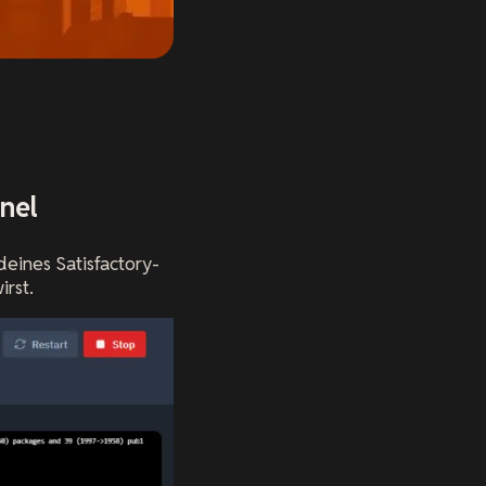
nel
deines Satisfactory-
irst.