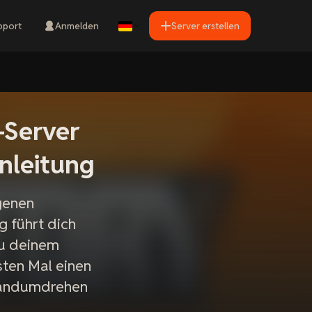
pport
Anmelden
Server erstellen
-Server
Anleitung
genen
g führt dich
zu deinem
sten Mal einen
 Handumdrehen