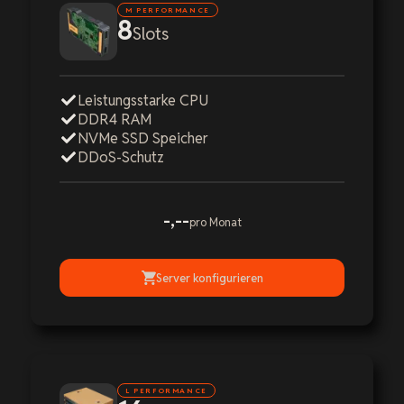
M PERFORMANCE
8
Slots
Leistungsstarke CPU
DDR4 RAM
NVMe SSD Speicher
DDoS-Schutz
-,--
pro Monat
Server konfigurieren
L PERFORMANCE