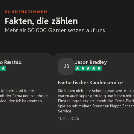
KUNDENSTIMMEN
Fakten, die zählen
Mehr als 50.000 Gamer setzen auf uns
Jason Bradley
JB
Fantastischer Kundenservice
Onl
eine
Sie haben nicht nur schnell geantwortet, sondern
Als 
 bin ehrlich
waren auch super geduldig und haben mir alle
Webs
bekommen
Einstellungen erklärt, damit das Cross-Platform-
Host
Spielen mit meinen Freunden klappt. Echt toller
Game
Service!
Woch
das 
11. Mai 2026
die 
konn
Bege