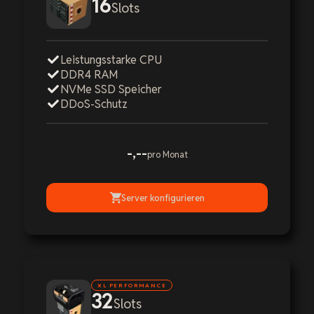
16
Slots
Leistungsstarke CPU
DDR4 RAM
NVMe SSD Speicher
DDoS-Schutz
-,--
pro Monat
Server konfigurieren
XL PERFORMANCE
32
Slots