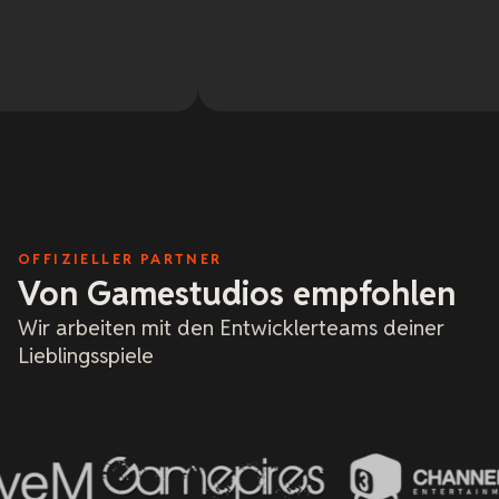
Hera
geni
Mehr
sie 
Aben
7. M
Hilf
Ach 
gege
Hobb
ein
meis
and 
hera
Fach
klei
OFFIZIELLER PARTNER
xREA
Von Gamestudios empfohlen
und 
ich 
Wir arbeiten mit den Entwicklerteams deiner
und 
wenn
Lieblingsspiele