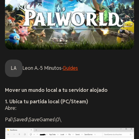
LA
Leon
A.
·
5
Minutos
·
Guides
Mover un mundo local a tu servidor alojado
1. Ubica tu partida local (PC/Steam)
Abre:
Pal\Saved\SaveGames\0\