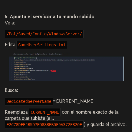
5. Apunta el servidor a tu mundo subido
Ve a:
/Pal/Saved/Config/WindowsServer/
Edita
.
GameUserSettings.ini
Busca:
=CURRENT_NAME
DedicatedServerName
Reemplaza
con el nombre exacto de la
CURRENT_NAME
carpeta que subiste (ej.,
) y guarda el archivo.
E2C78DFE4B5D7ED88BEBDF9A372F820E