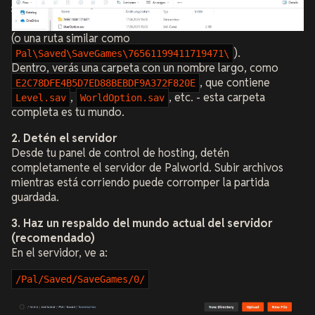
(o una ruta similar como
).
Pal\Saved\SaveGames\76561199411719471\
Dentro, verás una carpeta con un nombre largo, como
, que contiene
E2C78DFE4B5D7ED88BEBDF9A372F820E
,
, etc. - esta carpeta
Level.sav
WorldOption.sav
completa es tu mundo.
2. Detén el servidor
Desde tu panel de control de hosting, detén
completamente el servidor de Palworld. Subir archivos
mientras está corriendo puede corromper la partida
guardada.
3. Haz un respaldo del mundo actual del servidor
(recomendado)
En el servidor, ve a:
/Pal/Saved/SaveGames/0/