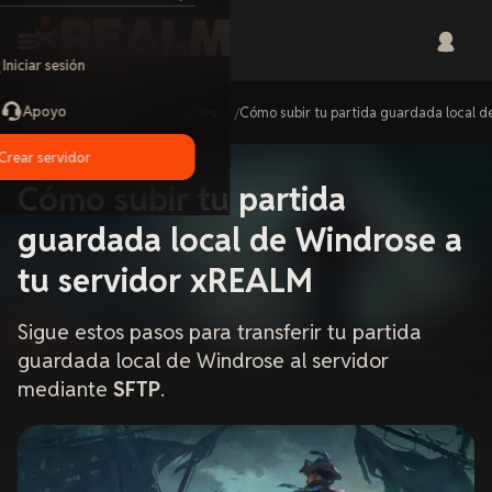
Iniciar sesión
Apoyo
Home
Guides
Cómo subir tu partida guardada local 
Crear servidor
Cómo subir tu partida
guardada local de Windrose a
tu servidor xREALM
Sigue estos pasos para transferir tu partida
guardada local de Windrose al servidor
mediante
SFTP
.