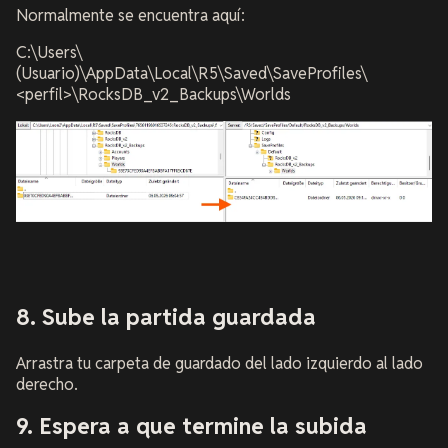
Normalmente se encuentra aquí:
C:\Users\
(Usuario)\AppData\Local\R5\Saved\SaveProfiles\
<perfil>\RocksDB_v2_Backups\Worlds
8. Sube la partida guardada
Arrastra tu carpeta de guardado del lado izquierdo al lado
derecho.
9. Espera a que termine la subida