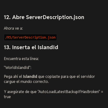
12. Abre ServerDescription.json
Ahora ve a:
/R5/ServerDescription.json
13. Inserta el IslandId
Encuentra esta línea:
"WorldIslandId":
Pega ahí el
IslandId
que copiaste para que el servidor
cargue el mundo correcto.
Y asegúrate de que "AutoLoadLatestBackupIfHasBroken" =
true