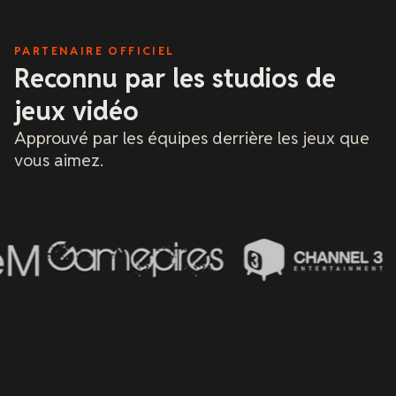
détermination 
ils ne m'ont r
montagne de ja
PARTENAIRE OFFICIEL
petite, mais r
recommander 
Reconnu par les studios de
absolue et le
vivement, j'ai
jeux vidéo
hébergeurs en
culture d'entr
Approuvé par les équipes derrière les jeux que
une.
vous aimez.