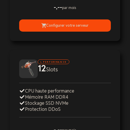
-,--
par mois
Configurer votre serveur
L PERFORMANCE
12
Slots
CPU haute performance
Mémoire RAM DDR4
Stockage SSD NVMe
Protection DDoS
-,--