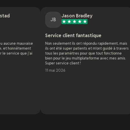
Jason Bradley
Je
JB
J
Service client fantastique
Support G
e
Non seulement ils ont répondu rapidement, mais
En tant qu'adm
ils ont été super patients et m'ont guidé à travers
de sites web d
i
tous les paramètres pour que tout fonctionne
nombreuses so
bien pour le jeu multiplateforme avec mes amis.
J'ai un serve
Super service client !
d'une semaine 
affectant tou
11 mai 2026
les hébergeur
résoudre en 4 
et enthousiast
appréciaient v
des problèmes 
En savoir plus
..
semaine et ils
problèmes en 
7 mai 2026
empressement à
n'ont jamais 
C'est mon hob
suis au mieux 
peu de code et