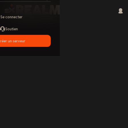
Se connecter
Soutien
réer un serveur