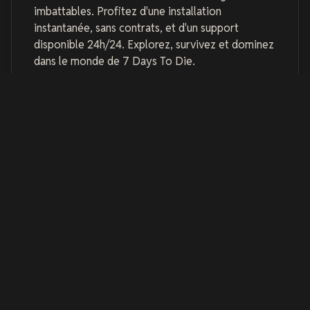
imbattables. Profitez d'une installation
instantanée, sans contrats, et d'un support
disponible 24h/24. Explorez, survivez et dominez
dans le monde de 7 Days To Die.
Louez un Serveur 7 Days
to Die XBOX
7 Days to Die est un jeu de survie en monde