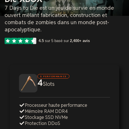
7 Days to Die est un jeu de survie en monde
ouvert mêlant fabrication, construction et
combats de zombies dans un monde post-
apocalyptique.
4.5
sur 5 basé sur
2,400+ avis
S PERFORMANCE
4
Slots
Processeur haute performance
Mémoire RAM DDR4
Stockage SSD NVMe
Protection DDoS