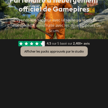
Partenaire d'hébergement
officiel de Gamepires
Prends ton serveur avec la seule solution
d'hébergement construite avec les développeurs de
Scum.
4.5
sur 5 basé sur
2,400+ avis
Afficher les packs approuvés par le studio