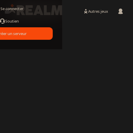
Se connecter
Autres jeux
Soutien
réer un serveur