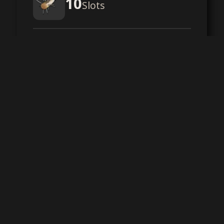
10
Slots
Processeur haute performance
Mémoire RAM DDR4
Stockage SSD NVMe
Protection DDoS
-,--
par mois
Configurer votre serveur
M PERFORMANCE
20
Slots