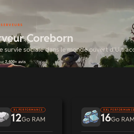
E SERVEURS
rveur Coreborn
e survie sociale dans le monde ouvert d'Ultrac
sur
2,400+ avis
XL PERFORMANCE
XXL PERFORMANC
12
16
Go RAM
Go RA