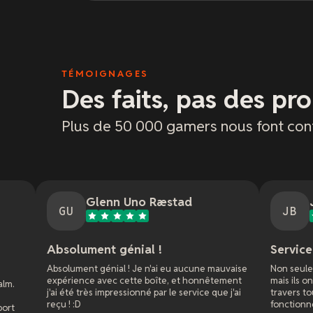
TÉMOIGNAGES
Des faits, pas des pr
Plus de 50 000 gamers nous font con
Glenn Uno Ræstad
Jason Bradley
JB
ment génial !
Service client fantasti
t génial ! Je n'ai eu aucune mauvaise
Non seulement ils ont répondu
e avec cette boîte, et honnêtement
mais ils ont été super patients 
rès impressionné par le service que j'ai
travers tous les paramètres po
fonctionne bien pour le jeu mu