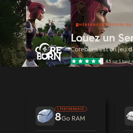
HÉBERGEUR OFFICIEL D
Louez un Se
Coreborn est un jeu d
4.5
sur 5 basé 
L PERFORMANCE
8
Go RAM