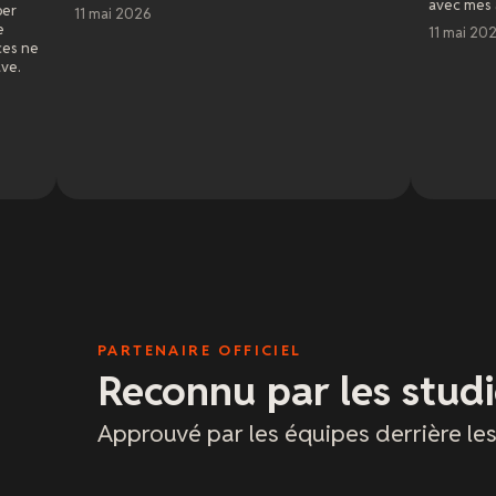
avec mes amis. Super service cl
26
11 mai 2026
PARTENAIRE OFFICIEL
Reconnu par les studi
Approuvé par les équipes derrière le