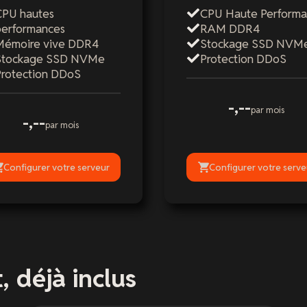
CPU hautes
CPU Haute Perform
performances
RAM DDR4
Mémoire vive DDR4
Stockage SSD NVM
Stockage SSD NVMe
Protection DDoS
Protection DDoS
-,--
par mois
-,--
par mois
Configurer votre serveur
Configurer votre serve
, déjà inclus