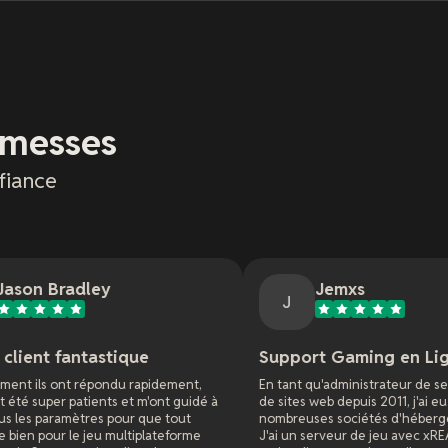
omesses
fiance
Jemxs
J
que
Support Gaming en Ligne
 rapidement,
En tant qu'administrateur de serveurs de jeu et
et m'ont guidé à
de sites web depuis 2011, j'ai eu affaire à de
ur que tout
nombreuses sociétés d'hébergement en ligne.
ltiplateforme
J'ai un serveur de jeu avec xREALM depuis