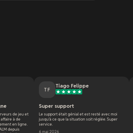
Tiago Felippe
Nathan 
TF
NM
Super support
Super service !
Le support était génial et est resté avec moi
Ma première expérie
jusqu'à ce que la situation soit réglée. Super
avec Dune Awakenin
service.
une autre boîte mai
nécessitaient des sol
6 mai 2026