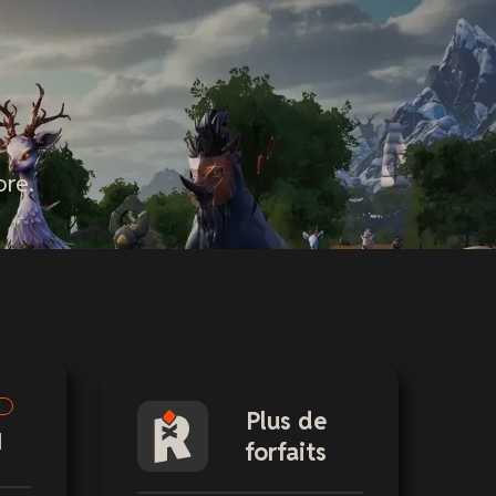
ore.
E
Plus de
M
forfaits