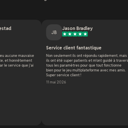
Jason Bradley
J
JB
J
Service client fantastique
Support 
se
Non seulement ils ont répondu rapidement, mais
En tant qu'a
t
ils ont été super patients et m'ont guidé à travers
de sites web 
ai
tous les paramètres pour que tout fonctionne
nombreuses 
bien pour le jeu multiplateforme avec mes amis.
J'ai un serv
Super service client !
d'une semain
affectant to
11 mai 2026
les hébergeu
résoudre en 
et enthousia
appréciaient 
des problème
En savoir plu
semaine et il
problèmes en
7 mai 2026
empressement
n'ont jamais