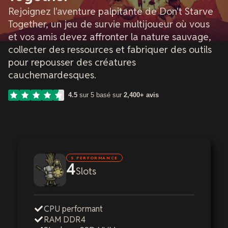
Rejoignez l'aventure palpitante de Don't Starve
Together, un jeu de survie multijoueur où vous
et vos amis devez affronter la nature sauvage,
collecter des ressources et fabriquer des outils
pour repousser des créatures
cauchemardesques.
4.5
sur 5 basé sur
2,400+ avis
S PERFORMANCE
4
Slots
CPU performant
RAM DDR4