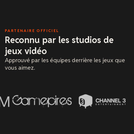
C'est mon ho
suis au mieu
peu de code 
déterminatio
ils ne m'ont
montagne de 
PARTENAIRE OFFICIEL
petite, mais
recommande
Reconnu par les studios de
absolue et l
vivement, j'
jeux vidéo
hébergeurs e
culture d'en
Approuvé par les équipes derrière les jeux que
une.
vous aimez.