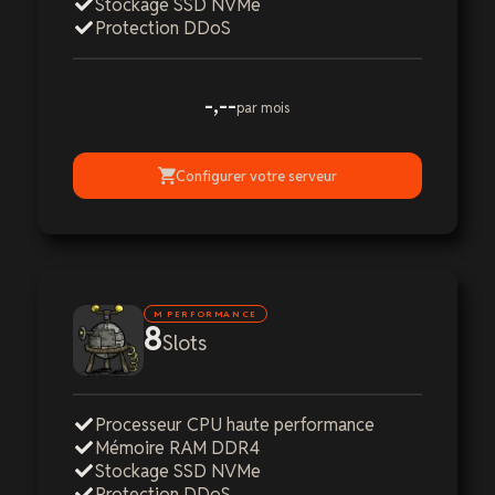
Stockage SSD NVMe
Protection DDoS
-,--
par mois
Configurer votre serveur
M PERFORMANCE
8
Slots
Processeur CPU haute performance
Mémoire RAM DDR4
Stockage SSD NVMe
Protection DDoS