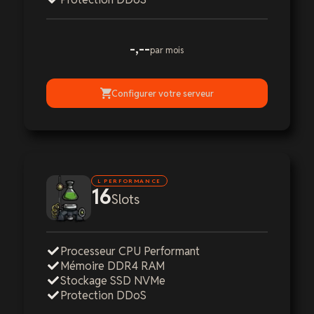
-,--
par mois
Configurer votre serveur
L PERFORMANCE
16
Slots
Processeur CPU Performant
Mémoire DDR4 RAM
Stockage SSD NVMe
Protection DDoS