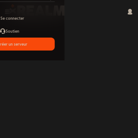
Se connecter
Soutien
réer un serveur