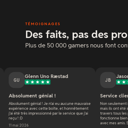
TÉMOIGNAGES
Des faits, pas des pr
Plus de 50 000 gamers nous font con
enn Uno Ræstad
Jason Bradley
JB
t génial !
Service client fantastique
nial ! Je n'ai eu aucune mauvaise
Non seulement ils ont répondu ra
vec cette boîte, et honnêtement
mais ils ont été super patients et m
impressionné par le service que j'ai
travers tous les paramètres pour q
fonctionne bien pour le jeu multip
avec mes amis. Super service client