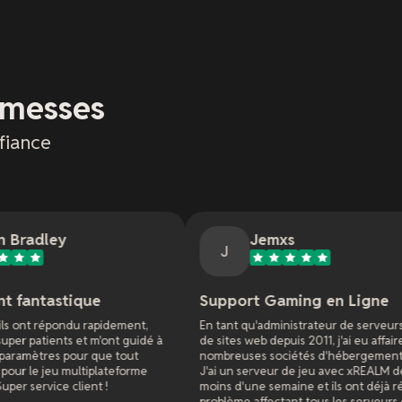
omesses
fiance
Jemxs
J
Support Gaming en Ligne
Su
pidement,
En tant qu'administrateur de serveurs de jeu et
Le 
'ont guidé à
de sites web depuis 2011, j'ai eu affaire à de
jus
ue tout
nombreuses sociétés d'hébergement en ligne.
ser
lateforme
J'ai un serveur de jeu avec xREALM depuis
6 
 !
moins d'une semaine et ils ont déjà résolu un
problème affectant tous les serveurs du monde