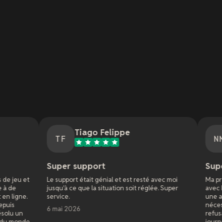
Tiago Felippe
Nathan McC
TF
NM
per support
Super service !
support était génial et est resté avec moi
Ma première expérience
qu'à ce que la situation soit réglée. Super
avec Dune Awakening. 
vice.
une autre boîte mais Fu
nécessitaient des solutio
mai 2026
refusaient de mettre en 
journées entières sans 