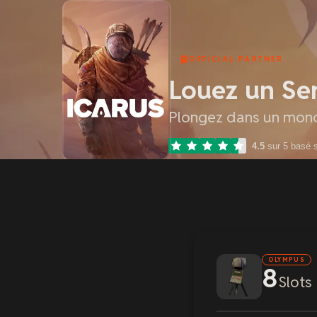
OFFICIAL PARTNER
Louez un Se
Plongez dans un monde
4.5
sur 5 basé 
OLYMPUS
8
Slots