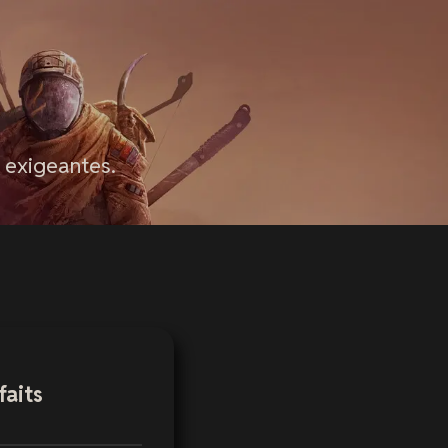
 exigeantes.
faits