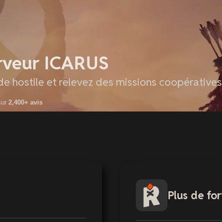
rveur ICARUS
 hostile et relevez des missions coopératives
sur
2,400+ avis
Plus de for