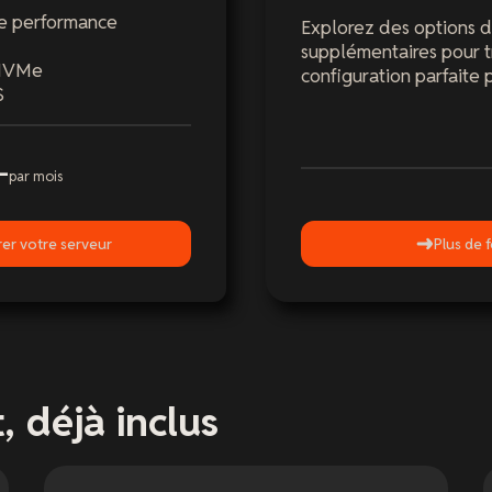
te performance
Explorez des options d
supplémentaires pour t
 NVMe
configuration parfaite 
S
-
par mois
er votre serveur
Plus de f
, déjà inclus