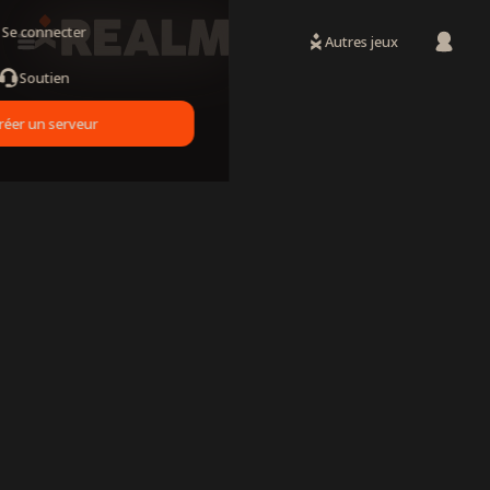
Se connecter
Autres jeux
Soutien
réer un serveur