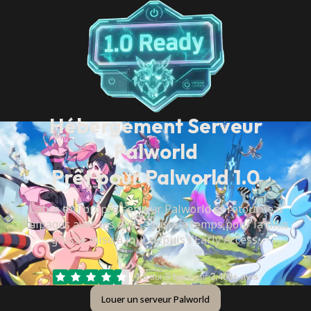
Hébergement Serveur
Palworld
Prêt pour Palworld 1.0
Lance ton propre serveur Palworld et retourne à
Palpagos avec tes amis - juste à temps pour la plus
grosse mise à jour depuis l'Early Access.
4.5
sur 5 basé sur
2,400+ avis
Louer un serveur Palworld