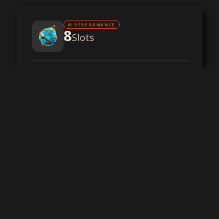
M PERFORMANCE
8
Slots
Performance CPU
RAM DDR4
Stockage SSD NVMe
Protection DDoS
-,--
par mois
Configurer votre serveur