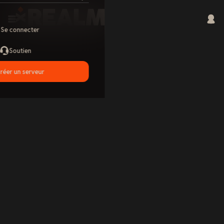
Se connecter
Soutien
réer un serveur