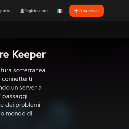
porto
Registrazione
Crea server
ore Keeper
ntura sotterranea
 connetterti
ando un server a
 i passaggi
one dei problemi
oso mondo di