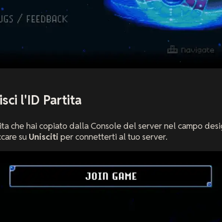
sci l'ID Partita
artita che hai copiato dalla Console del server nel campo de
iccare su
Unisciti
per connetterti al tuo server.