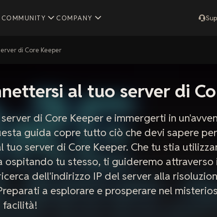
COMMUNITY
COMPANY
Sup
server di Core Keeper
ettersi al tuo server di C
uo server di Core Keeper e immergerti in un'avve
uesta guida copre tutto ciò che devi sapere per
l tuo server di Core Keeper. Che tu stia utilizz
ia ospitando tu stesso, ti guideremo attraverso
 ricerca dell'indirizzo IP del server alla risoluzi
Preparati a esplorare e prosperare nel misteri
facilità!