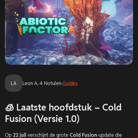
LA
Leon
A.
·
4
Notulen
·
Guides
🧊 Laatste hoofdstuk – Cold
Fusion (Versie 1.0)
Op
22 juli
verschijnt de grote
Cold Fusion
-update die